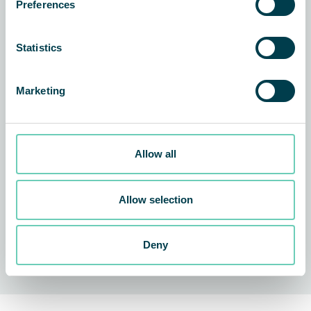
Preferences
Gemeinsam gegen Ölnebel – Innovation
A
Statistics
durch Zusammenarbeit
M
Marketing
Allow all
Allow selection
Deny