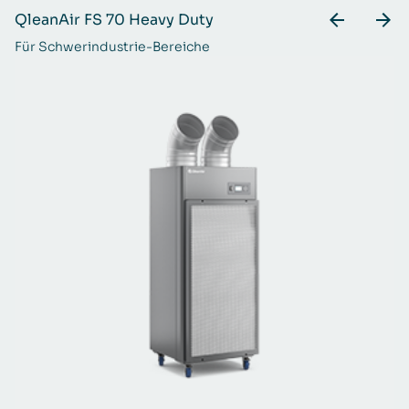
QleanAir FS 70 Heavy Duty
Q
Für Schwerindustrie-Bereiche
Ei
Lu