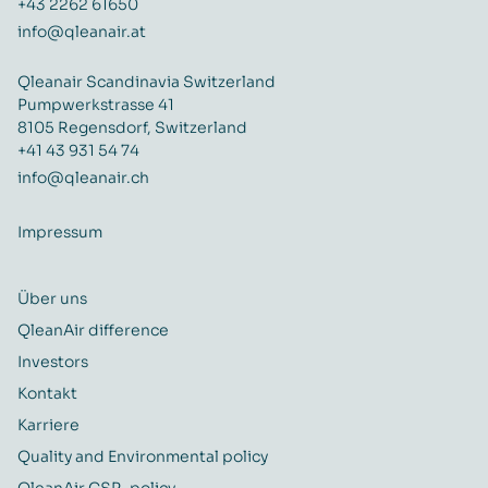
+43 2262 61650
info@qleanair.at
Qleanair Scandinavia Switzerland
Pumpwerkstrasse 41
8105 Regensdorf, Switzerland
+41 43 931 54 74
info@qleanair.ch
Impressum
Über uns
QleanAir difference
Investors
Kontakt
Karriere
Quality and Environmental policy
QleanAir CSR-policy