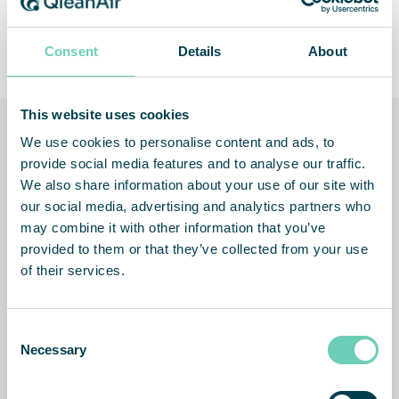
Serviceangebot liefert die Technologie eine zuverlässige
und leistungsstarke Luftreinigung mit maximalem Ertrag
Consent
Details
About
pro investiertem Euro.
This website uses cookies
Aktuelles und
We use cookies to personalise content and ads, to
Kundenreferenzen
provide social media features and to analyse our traffic.
We also share information about your use of our site with
our social media, advertising and analytics partners who
may combine it with other information that you’ve
KUNDENBERICHT
LUFTREINIGER
provided to them or that they’ve collected from your use
of their services.
Consent
Necessary
Selection