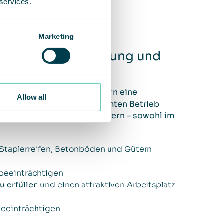
 services.
Marketing
tigen Arbeitsumgebung und
n, Verpackungen und Staplern eine
Allow all
ub entstehen, die den gesamten Betrieb
ch schnell von Lkw und Staplern – sowohl im
Staplerreifen, Betonböden und Gütern
 beeinträchtigen
u erfüllen
und einen attraktiven Arbeitsplatz
 beeinträchtigen