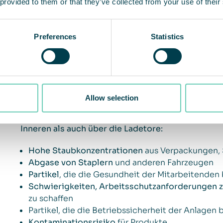
 provided to them or that they’ve collected from your use of their
Preferences
Statistics
Staub und Partikel beeinträch
Betrieb
Im Logistikzentrum stellt der Umgang mit Palette
Allow selection
Herausforderung dar, da dabei große Mengen Sta
beeinträchtigen. Abgase und Partikel verteilen si
Inneren als auch über die Ladetore:
Hohe Staubkonzentrationen
aus Verpackungen, 
Abgase von Staplern
und anderen Fahrzeugen
Partikel
, die die Gesundheit der Mitarbeitenden
Schwierigkeiten, Arbeitsschutzanforderungen z
zu schaffen
Partikel, die die Betriebssicherheit der Anlagen
Kontaminationsrisiko
für Produkte