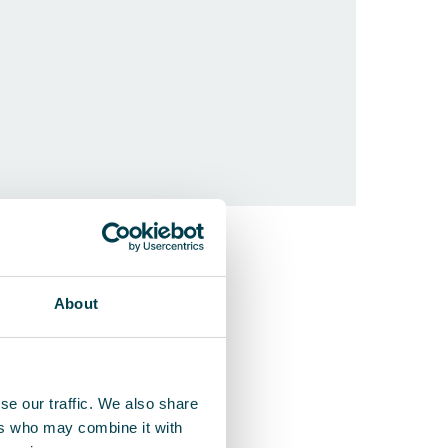
QleanAir F
Speziell entw
About
se our traffic. We also share
ers who may combine it with