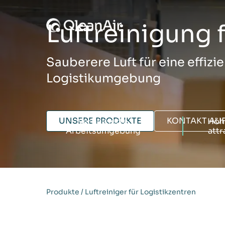
Zum Inhalt springen
Luftreinigung 
Sauberere Luft für eine effizi
Logistikumgebung
UNSERE PRODUKTE
KONTAKT AU
Verbesserte
Höhe
Arbeitsumgebung
attr
Produkte
/
Luftreiniger für Logistikzentren