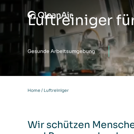
Zum Inhalt springen
Luftreiniger f
Gesunde Arbeitsumgebung
Home
/
Luftreiniger
Wir schützen Mensche