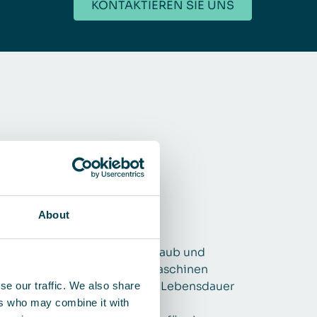
KONTAKTIEREN SIE UNS
About
ffizientere Prozesse
ndem QleanAir-Lösungen Staub und
erunreinigungen von den Maschinen
ernhalten, verlängern sie die Lebensdauer
se our traffic. We also share
hrer Geräte, verringern den
ers who may combine it with