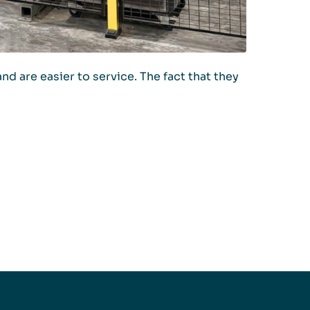
nd are easier to service. The fact that they
“Nach der 
Diese erga
Thomas
Expert