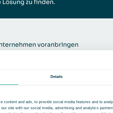
e Lösung zu finden.
Unternehmen voranbringen
Details
Sauberere Produkte
E
Da weniger Partikel, Viren, Pilze und
I
d
Bakterien in der Luft zirkulieren, senken
V
unsere Lösungen Ausschuss- und
f
e content and ads, to provide social media features and to analy
Produktreklamationsquoten, minimieren
I
 our site with our social media, advertising and analytics partn