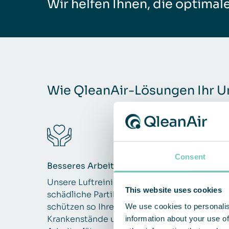
Wir helfen Ihnen, die optimal
Wie QleanAir-Lösungen Ihr 
Consent
Besseres Arbeitsumfeld
Unsere Luftreiniger erfassen zuverlässig
This website uses cookies
schädliche Partikel, Ölnebel und Dämpfe un
schützen so Ihre Mitarbeiter, verringern
We use cookies to personalis
Krankenstände und sorgen für gesündere
information about your use of