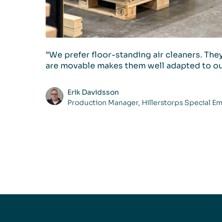
”We prefer floor-standing air cleaners. They 
are movable makes them well adapted to ou
Erik Davidsson
Production Manager, Hillerstorps Special E