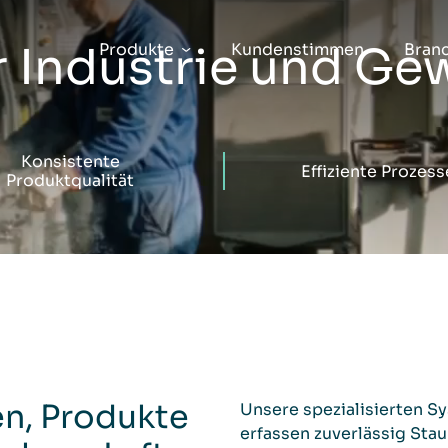
ür Industrie und Ge
Produkte
Kundenstimmen
Bran
Konsistente
Effiziente Prozess
Produktqualität
n, Produkte
Unsere spezialisierten Sy
erfassen zuverlässig Stau