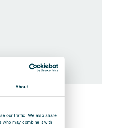
About
QleanAir F
Spécialement 
se our traffic. We also share
ers who may combine it with