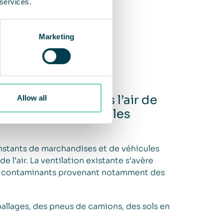
 services.
Marketing
en suspension dans l’air de
Allow all
 les équipements et les
stants de marchandises et de véhicules
e l’air. La ventilation existante s’avère
 les contaminants provenant notamment des
llages, des pneus de camions, des sols en