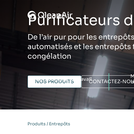
Aller au contenu
Purificateurs d
De l’air pur pour les entrepôt
automatisés et les entrepôts f
congélation
M
Environnement de travail
NOS PRODUITS
CONTACTEZ-NO
m
amélioré
Produits
/
Entrepôts