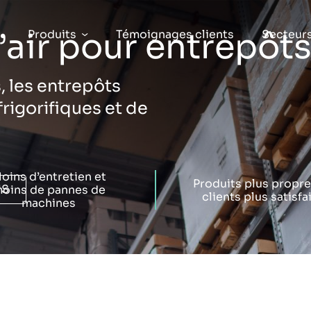
’air pour entrepôt
Produits
Témoignages clients
Secteur
s, les entrepôts
rigorifiques et de
oins d’entretien et
Produits plus propre
US
oins de pannes de
clients plus satisfa
machines