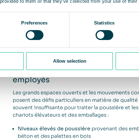
 provided to them or that they’ve collected from your use of their
Preferences
Statistics
La poussière et les contaminants 
Allow selection
l’entrepôt affectent les produits,
employés
Les grands espaces ouverts et les mouvements con
posent des défis particuliers en matière de qualité d
souvent insuffisante pour traiter la poussière et
chariots élévateurs et des emballages :
Niveaux élevés de poussière
provenant des emba
béton et des palettes en bois