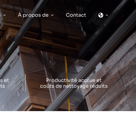
s
s
À propos de
Contact
s et
Productivité accrue et
its
coûts de nettoyage réduits