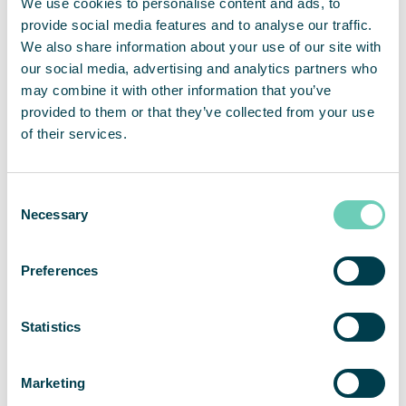
We use cookies to personalise content and ads, to
provide social media features and to analyse our traffic.
We also share information about your use of our site with
our social media, advertising and analytics partners who
may combine it with other information that you’ve
provided to them or that they’ve collected from your use
QleanAir FS 70 FG Standard
of their services.
Model opracowany specjalnie dla
wymagającego przemysłu spożywczego
Consent
i napojów.
Necessary
Selection
Preferences
Statistics
Marketing