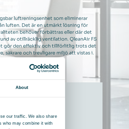
ngsbar luftreningsenhet som eliminerar
ån luften. Det är en utmärkt lösning för
liteten behöver förbättras eller där det
rund av otillräcklig ventilation. QleanAir FS
t gör den effektiv och tillförlitlig trots det
säkrare och trevligare miljö att vistas i.
About
se our traffic. We also share
ers who may combine it with