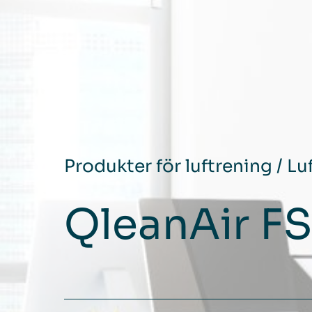
Produkter för luftrening
/
Lu
QleanAir FS