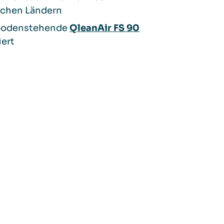
schen Ländern
bodenstehende
QleanAir FS 90
iert