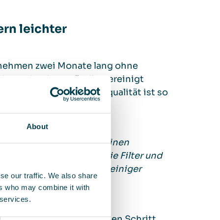
ern leichter
ernehmen zwei Monate lang ohne
chmutzig, dass ständig gereinigt
zu machen. Und die Luftqualität ist so
About
kbar einfach. Wir haben einen
icetechniker wechselt die Filter und
en bemerken wir die Luftreiniger
se our traffic. We also share
ers who may combine it with
 services.
Arbeitsumfelds. Im nächsten Schritt