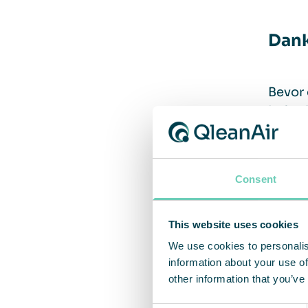
Dank
Bevor 
Luftre
musste
gut, d
Consent
– “Die
Wartun
This website uses cookies
überpr
We use cookies to personalis
nicht.
information about your use of
other information that you’ve
Life L