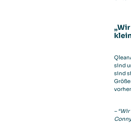
„W
i
klei
Qlean
sind u
sind s
Größen
vorher
– “Wir
Conny 