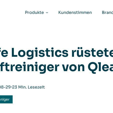
Produkte
Kundenstimmen
Bran
fe Logistics rüstet
ftreiniger von Ql
08-29
⋅
23 Min. Lesezeit
iniger