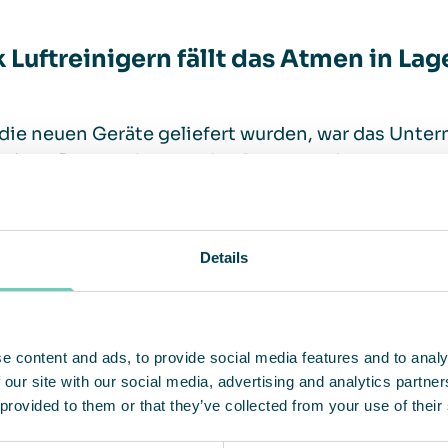
 Luftreinigern fällt das Atmen in Lag
die neuen Geräte geliefert wurden, war das Unt
iniger. Das erschwerte das Atmen und es war so s
. Jetzt reicht es aus, einmal in der Woche sauber 
ass man gar nicht darüber nachdenkt.
Details
 Zusammenarbeit mit QleanAir gestaltet sich den
gsvertrag abgeschlossen, d. h. ein QleanAir-Serv
üft die Luftqualität ein paar Mal im Jahr. Ansonst
e content and ads, to provide social media features and to analy
“
 our site with our social media, advertising and analytics partn
 provided to them or that they’ve collected from your use of their
ogistics arbeitet weiter an der Verbesserung des 