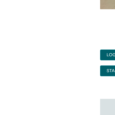
LOG
ST