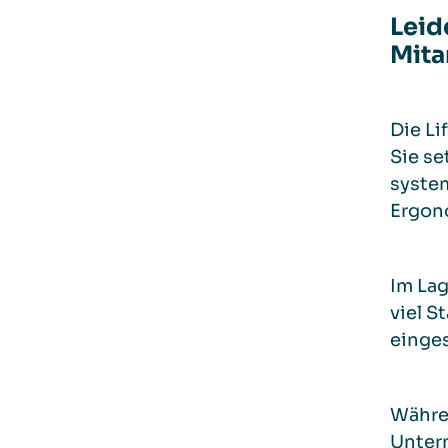
Leid
Mita
Die Li
Sie se
system
Ergon
Im La
viel S
einges
Währe
Untern