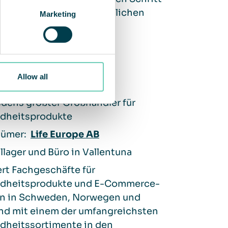
 Mitarbeitern den bestmöglichen
Marketing
fe LE Logistics AB
Allow all
dens größter Großhändler für
dheitsprodukte
tümer:
Life Europe AB
llager und Büro in Vallentuna
ert Fachgeschäfte für
dheitsprodukte und E-Commerce-
n in Schweden, Norwegen und
nd mit einem der umfangreichsten
dheitssortimente in den