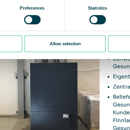
s um den Lärmpegel im Lager. Dies alles, um den
Preferences
Statistics
splatz zu bieten.
Über
Li
Allow selection
Schwe
Gesun
Eigen
Zentra
Belief
Gesun
Kunde
Finnla
Gesun