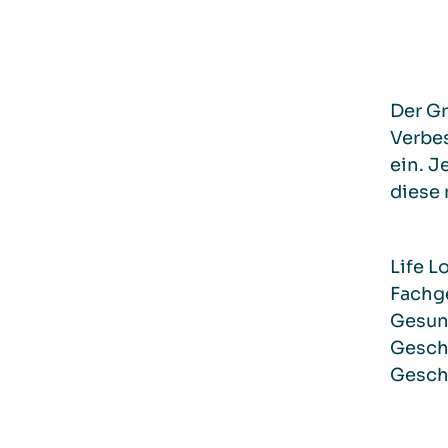
Der Gr
Verbes
ein. J
diese 
Life L
Fachg
Gesund
Gesch
Gesch