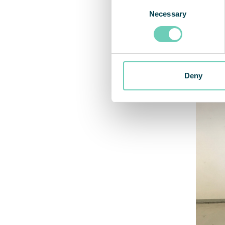
Consent
geht e
Necessary
Selection
Arbeit
Deny