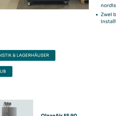
nordi
Zwei 
install
ISTIK & LAGERHÄUSER
AUB
QleanAir FS 90