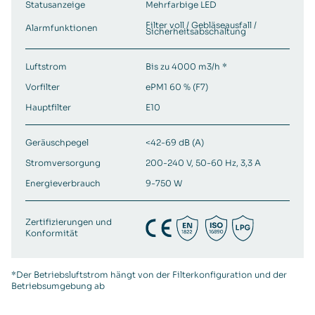
Statusanzeige
Mehrfarbige LED
Filter voll / Gebläseausfall /
Alarmfunktionen
Sicherheitsabschaltung
Luftstrom
Bis zu 4000 m3/h *
Vorfilter
ePM1 60 % (F7)
Hauptfilter
E10
Geräuschpegel
<42-69 dB (A)
Stromversorgung
200-240 V, 50-60 Hz, 3,3 A
Energieverbrauch
9-750 W
Zertifizierungen und
Konformität
*Der Betriebsluftstrom hängt von der Filterkonfiguration und der
Betriebsumgebung ab