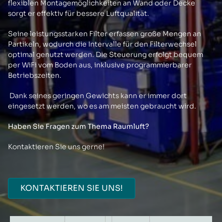
flexiblen Montagemöglichkeiten an Wand oder Decke
sorgt er effektiv für bessere Luftqualität.
Seine leistungsstarken Filter erfassen große Mengen an
Partikeln, wodurch die Intervalle für den Filterwechsel
optimal genutzt werden. Die Steuerung erfolgt bequem
per WiFi vom Boden aus, inklusive programmierbarer
Betriebszeiten.
Dank seines geringen Gewichts kann er immer dort
eingesetzt werden, wo es am meisten gebraucht wird.
Haben Sie Fragen zum Thema Raumluft?
Kontaktieren Sie uns gerne!
KONTAKTIEREN SIE UNS!