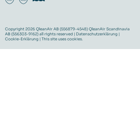
Copyright 2026 QleanAir AB (556879-4548) QleanAir Scandinavia
AB (556303-9162) all rights reserved |
Datenschutzerklärung
|
Cookie-Erklärung
| This site uses cookies.