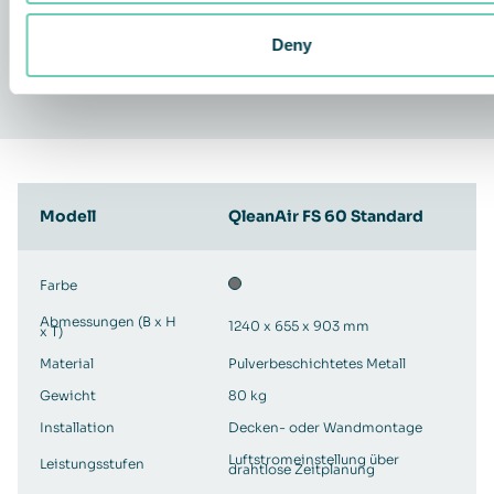
rekonfigurierbare und einstellbare Auslässe zur optimalen
Rezirkulation in den Raum zurückgeführt oder durch
Deny
optionale Rohre und Diffusoren in einen bestimmten
Bereich geleitet.
Modell
QleanAir FS 60 Standard
Farbe
Abmessungen (B x H
1240 x 655 x 903 mm
x T)
Material
Pulverbeschichtetes Metall
Gewicht
80 kg
Installation
Decken- oder Wandmontage
Luftstromeinstellung über
Leistungsstufen
drahtlose Zeitplanung