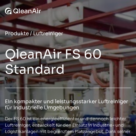
Zum Inhalt springen
Produkte
/
Luftreiniger
QleanAir FS 60
Standard
Ein kompakter und leistungsstarker Luftreiniger
für industrielle Umgebungen
Der FS 60 ist ein energieeffizienter und dennoch leichter
Luftreiniger, entwickelt für den Einsatz in Industrie- und
Logistikanlagen mit begrenztem Platzangebot. Dank seiner