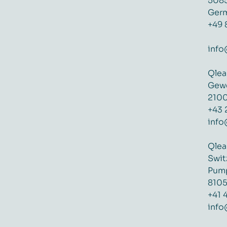
5085
Ger
+49 
info
Qlea
Gewe
2100
+43 
info
Qlea
Swit
Pump
8105
+41 
info