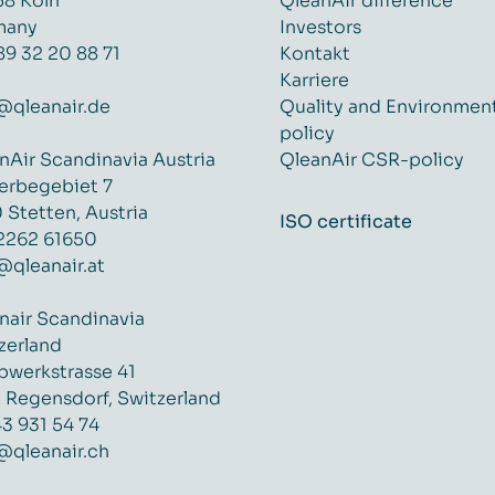
8 Köln
QleanAir difference
many
Investors
89 32 20 88 71
Kontakt
Karriere
@qleanair.de
Quality and Environmen
policy
nAir Scandinavia Austria
QleanAir CSR-policy
rbegebiet 7
 Stetten, Austria
ISO certificate
2262 61650
@qleanair.at
nair Scandinavia
zerland
werkstrasse 41
 Regensdorf, Switzerland
43 931 54 74
@qleanair.ch