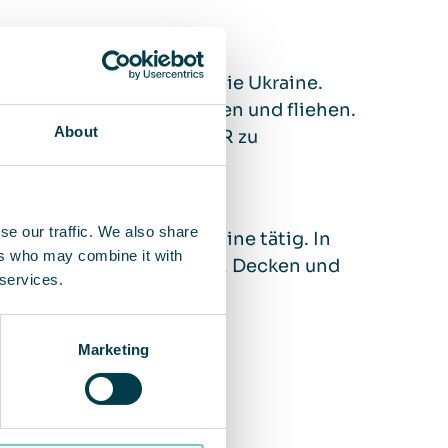
sische Aggression gegen die Ukraine.
 die um ihr Leben kämpfen und fliehen.
About
en, UNCHR mit 10 000 EUR zu
se our traffic. We also share
ilfe vor Ort in der Ukraine tätig. In
ers who may combine it with
on Wasser, Lebensmitteln, Decken und
 services.
Marketing