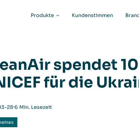
Produkte
Kundenstimmen
Bran
eanAir spendet 1
ICEF für die Ukra
03-28
⋅
6 Min. Lesezeit
meines