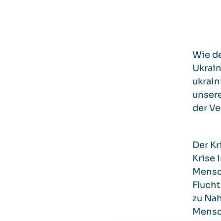
Wie de
Ukrain
ukrain
unsere
der Ve
Der Kr
Krise 
Mensch
Flucht
zu Na
Mensc