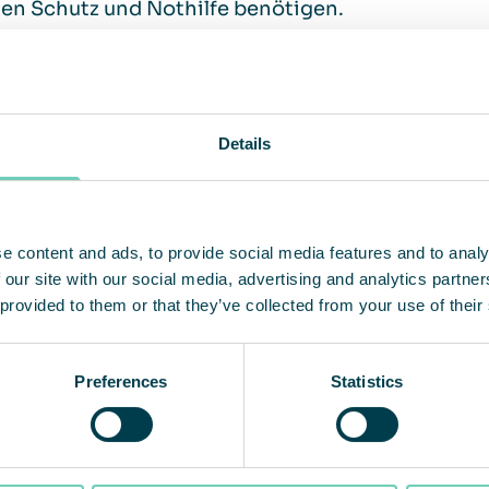
en Schutz und Nothilfe benötigen.
r Rest der Welt sind wir schockiert über die rus
 Gedanken sind bei allen ukrainischen Menschen,
Details
eichen unserer Anteilnahme haben wir beschloss
tützen.
e content and ads, to provide social media features and to analy
-Flüchtlingshilfswerk UNHCR ist seit 2015 mit Noth
 our site with our social media, advertising and analytics partn
tzten Woche verteilte die Organisation Tonnen v
 provided to them or that they’ve collected from your use of their
ng im ganzen Land.
Preferences
Statistics
F in der Ukraine