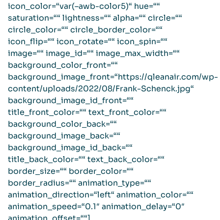
icon_color=“var(–awb-color5)“ hue=““
saturation=““ lightness=““ alpha=““ circle=““
circle_color=““ circle_border_color=““
icon_flip=““ icon_rotate=““ icon_spin=““
image=““ image_id=““ image_max_width=““
background_color_front=““
background_image_front=“https://qleanair.com/wp-
content/uploads/2022/08/Frank-Schenck.jpg“
background_image_id_front=““
title_front_color=““ text_front_color=““
background_color_back=““
background_image_back=““
background_image_id_back=““
title_back_color=““ text_back_color=““
border_size=““ border_color=““
border_radius=““ animation_type=““
animation_direction=“left“ animation_color=““
animation_speed=“0.1″ animation_delay=“0″
animation_offset=““]