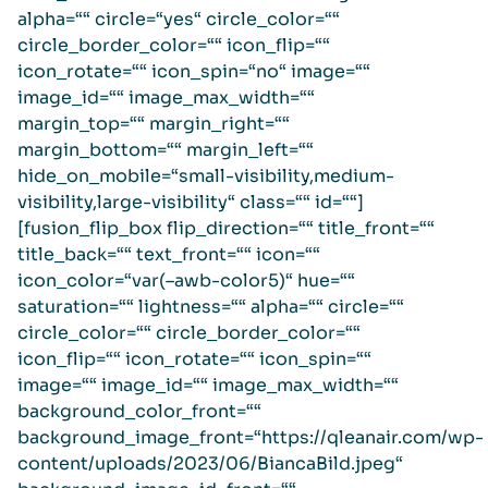
alpha=““ circle=“yes“ circle_color=““
circle_border_color=““ icon_flip=““
icon_rotate=““ icon_spin=“no“ image=““
image_id=““ image_max_width=““
margin_top=““ margin_right=““
margin_bottom=““ margin_left=““
hide_on_mobile=“small-visibility,medium-
visibility,large-visibility“ class=““ id=““]
[fusion_flip_box flip_direction=““ title_front=““
title_back=““ text_front=““ icon=““
icon_color=“var(–awb-color5)“ hue=““
saturation=““ lightness=““ alpha=““ circle=““
circle_color=““ circle_border_color=““
icon_flip=““ icon_rotate=““ icon_spin=““
image=““ image_id=““ image_max_width=““
background_color_front=““
background_image_front=“https://qleanair.com/wp-
content/uploads/2023/06/BiancaBild.jpeg“