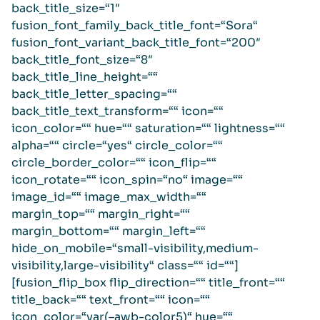
back_title_size=“1″
fusion_font_family_back_title_font=“Sora“
fusion_font_variant_back_title_font=“200″
back_title_font_size=“8″
back_title_line_height=““
back_title_letter_spacing=““
back_title_text_transform=““ icon=““
icon_color=““ hue=““ saturation=““ lightness=““
alpha=““ circle=“yes“ circle_color=““
circle_border_color=““ icon_flip=““
icon_rotate=““ icon_spin=“no“ image=““
image_id=““ image_max_width=““
margin_top=““ margin_right=““
margin_bottom=““ margin_left=““
hide_on_mobile=“small-visibility,medium-
visibility,large-visibility“ class=““ id=““]
[fusion_flip_box flip_direction=““ title_front=““
title_back=““ text_front=““ icon=““
icon_color=“var(–awb-color5)“ hue=““