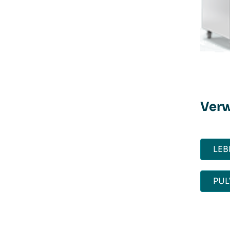
Ver
LEB
PUL