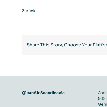
Zurück
Share This Story, Choose Your Platfo
QleanAir Scandinavia
Aach
5085
Ger