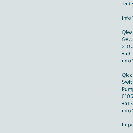
+49 
info
Qlea
Gewe
2100
+43 
info
Qlea
Swit
Pump
8105
+41 
info
Imp