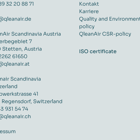
89 32 20 88 71
Kontakt
Karriere
@qleanair.de
Quality and Environmen
policy
nAir Scandinavia Austria
QleanAir CSR-policy
rbegebiet 7
 Stetten, Austria
ISO certificate
2262 61650
@qleanair.at
nair Scandinavia
zerland
werkstrasse 41
 Regensdorf, Switzerland
43 931 54 74
@qleanair.ch
ressum