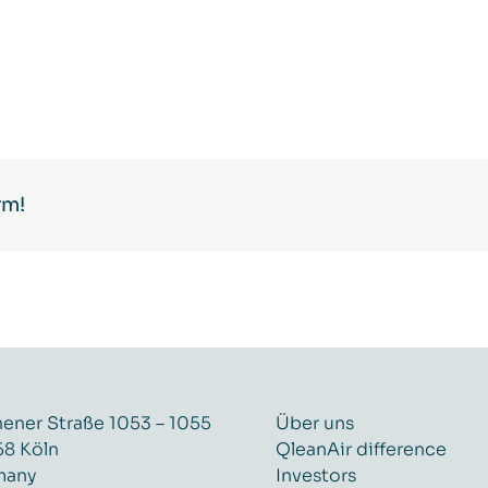
rm!
ener Straße 1053 – 1055
Über uns
8 Köln
QleanAir difference
many
Investors