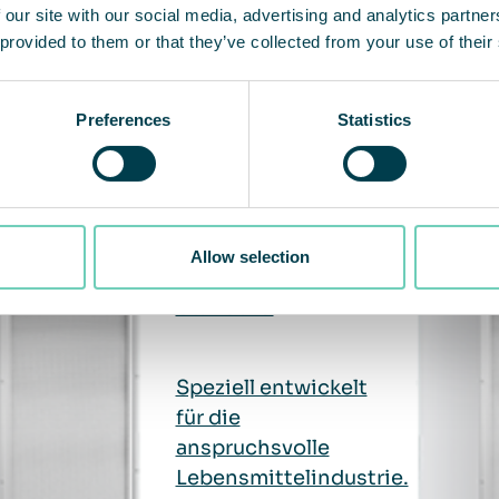
 our site with our social media, advertising and analytics partn
 provided to them or that they’ve collected from your use of their
andte Produkte
Preferences
Statistics
Allow selection
QleanAir FS 70 FG
Standard
Speziell entwickelt
für die
anspruchsvolle
Lebensmittelindustrie.