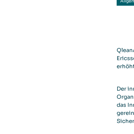
Allge
QleanA
Ericss
erhöht
Der i
Organi
das In
gerein
Sicher