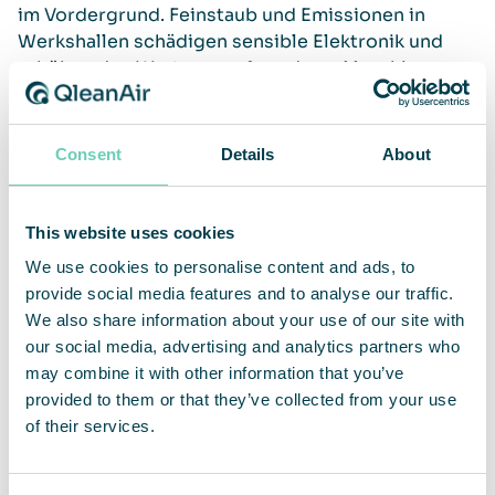
im Vordergrund. Feinstaub und Emissionen in
Werkshallen schädigen sensible Elektronik und
erhöhen den Wartungsaufwand von Maschinen.
Eine professionelle industrielle Luftreinigung
reduziert diese Risiken signifikant.
Consent
Details
About
Reduzierung von Betriebskosten: Weniger
Reinigungsintervalle für Hallen und Anlagen.
Energieeffizienz: Moderne Systeme unterstützen die
This website uses cookies
Luftzirkulation und können so helfen, Heizkosten in
großen Hallen zu senken.
We use cookies to personalise content and ads, to
provide social media features and to analyse our traffic.
Zukunftssicherheit: Einhaltung der neuesten Normen
We also share information about your use of our site with
schützt vor rechtlichen Risiken und
Nachbesserungskosten.
our social media, advertising and analytics partners who
may combine it with other information that you’ve
provided to them or that they’ve collected from your use
of their services.
QleanAir: Vorreiter bei zertifizierten Lösungen