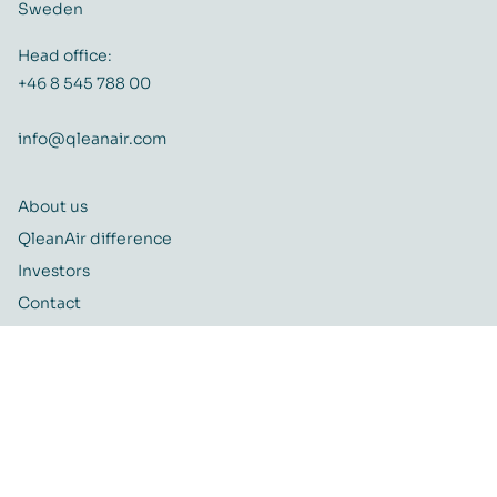
Sweden
Head office:
+46 8 545 788 00
info@qleanair.com
About us
QleanAir difference
Investors
Contact
Career
Quality and Environmental policy
QleanAir CSR-policy
ISO certificate