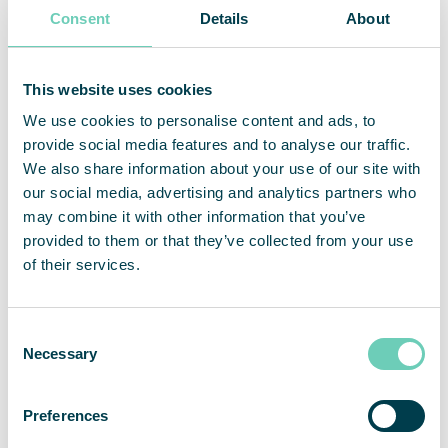
+46 703 08 94 51
Consent
Details
About
Fredrik Sandelin, CFO
fredrik.sandelin@qleanair.com
This website uses cookies
+46 722 09 61 67
Om QleanAir
We use cookies to personalise content and ads, to
provide social media features and to analyse our traffic.
QleanAir är en nischad leverantör av premiumlösningar
We also share information about your use of our site with
inom marknaden för luftrening av inomhusmiljöer. Bolagets
our social media, advertising and analytics partners who
affärsmodell baseras på uthyrning av modulbaserade
may combine it with other information that you’ve
lösningar med ett fullserviceerbjudande. QleanAirs
provided to them or that they’ve collected from your use
lösningar är utvecklade på filterteknologi som fångar,
filtrerar och recirkulerar inomhusluft. Verksamhetens
of their services.
huvudmarknader är EMEA, APAC och Americas. QleanAir
har sitt huvudkontor i Solna i Sverige och aktien handlas på
Nasdaq First North Premier Growth Market med kortnamn
Consent
QAIR. FNCA Sweden är Certified Advisor. Se mer
Necessary
Selection
information på hemsidan
qleanair.com.
Preferences