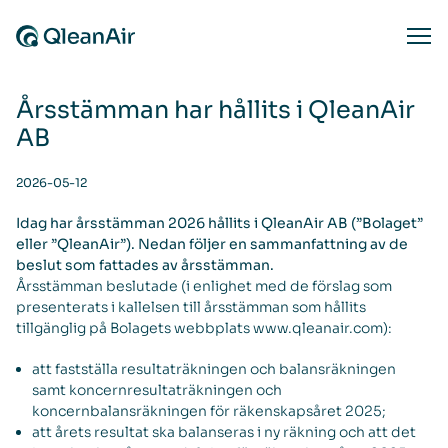
Skip to content
Ope
Årsstämman har hållits i QleanAir
AB
2026-05-12
Idag har årsstämman 2026 hållits i QleanAir AB (”Bolaget”
eller ”QleanAir”). Nedan följer en sammanfattning av de
beslut som fattades av årsstämman.
Årsstämman beslutade (i enlighet med de förslag som
presenterats i kallelsen till årsstämman som hållits
tillgänglig på Bolagets webbplats www.qleanair.com):
att fastställa resultaträkningen och balansräkningen
samt koncernresultaträkningen och
koncernbalansräkningen för räkenskapsåret 2025;
att årets resultat ska balanseras i ny räkning och att det