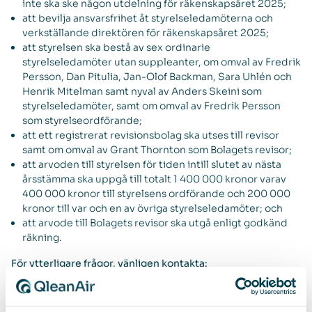
inte ska ske någon utdelning för räkenskapsåret 2025;
att bevilja ansvarsfrihet åt styrelseledamöterna och
verkställande direktören för räkenskapsåret 2025;
att styrelsen ska bestå av sex ordinarie
styrelseledamöter utan suppleanter, om omval av Fredrik
Persson, Dan Pitulia, Jan-Olof Backman, Sara Uhlén och
Henrik Mitelman samt nyval av Anders Skeini som
styrelseledamöter, samt om omval av Fredrik Persson
som styrelseordförande;
att ett registrerat revisionsbolag ska utses till revisor
samt om omval av Grant Thornton som Bolagets revisor;
att arvoden till styrelsen för tiden intill slutet av nästa
årsstämma ska uppgå till totalt 1 400 000 kronor varav
400 000 kronor till styrelsens ordförande och 200 000
kronor till var och en av övriga styrelseledamöter; och
att arvode till Bolagets revisor ska utgå enligt godkänd
räkning.
För ytterligare frågor, vänligen kontakta:
Sebastian Lindström, VD
sebastian.lindstrom@qleanair.com