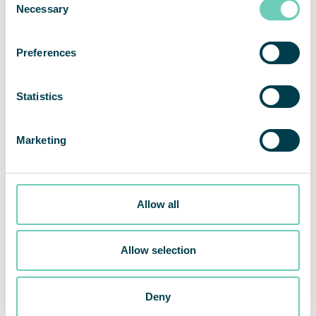
Necessary
Selection
Preferences
Statistics
Marketing
Inbjudan till presentation av QleanAirs resultat för andra
Allow all
kvartalet
Allow selection
Share This Story, Choose Your Platform!
Facebook
Twitter
LinkedIn
Share
Deny