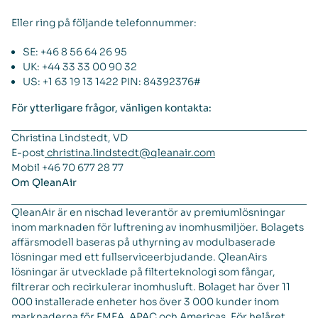
Eller ring på följande telefonnummer:
SE: +46 8 56 64 26 95
UK: +44 33 33 00 90 32
US: +1 63 19 13 1422 PIN: 84392376#
För ytterligare frågor, vänligen kontakta:
Christina Lindstedt, VD
E-post
christina.lindstedt@qleanair.com
Mobil +46 70 677 28 77
Om QleanAir
QleanAir är en nischad leverantör av premiumlösningar
inom marknaden för luftrening av inomhusmiljöer. Bolagets
affärsmodell baseras på uthyrning av modulbaserade
lösningar med ett fullserviceerbjudande. QleanAirs
lösningar är utvecklade på filterteknologi som fångar,
filtrerar och recirkulerar inomhusluft. Bolaget har över 11
000 installerade enheter hos över 3 000 kunder inom
marknaderna för EMEA, APAC och Americas. För helåret