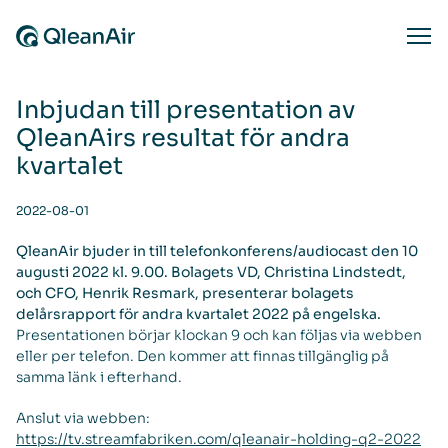
Skip to content
Ope
Inbjudan till presentation av
QleanAirs resultat för andra
kvartalet
2022-08-01
QleanAir bjuder in till telefonkonferens/audiocast den 10
augusti 2022 kl. 9.00. Bolagets VD, Christina Lindstedt,
och CFO, Henrik Resmark, presenterar bolagets
delårsrapport för andra kvartalet 2022 på engelska.
Presentationen börjar klockan 9 och kan följas via webben
eller per telefon. Den kommer att finnas tillgänglig på
samma länk i efterhand.
Anslut via webben:
https://tv.streamfabriken.com/qleanair-holding-q2-2022