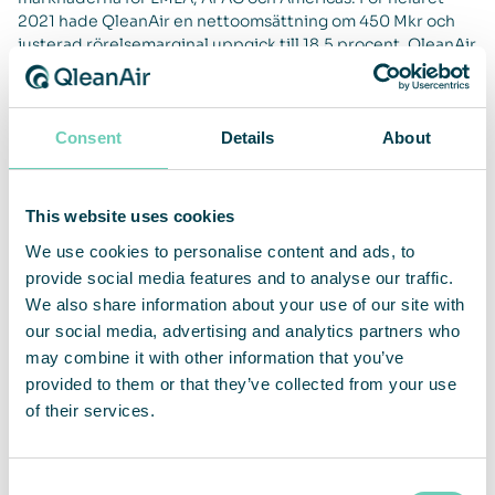
2021 hade QleanAir en nettoomsättning om 450 Mkr och
justerad rörelsemarginal uppgick till 18,5 procent. QleanAir
har sitt huvudkontor i Solna i Sverige och aktien handlas på
Nasdaq First North Premier Growth Market med kortnamn
QAIR. FNCA Sweden är Certified Adviser 08-528 00 399.
Se mer information på hemsidan
qleanair.com.
Consent
Details
About
This website uses cookies
We use cookies to personalise content and ads, to
provide social media features and to analyse our traffic.
We also share information about your use of our site with
our social media, advertising and analytics partners who
may combine it with other information that you’ve
provided to them or that they’ve collected from your use
of their services.
Consent