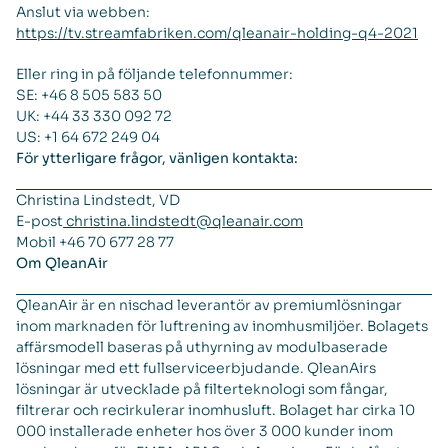
Anslut via webben:
https://tv.streamfabriken.com/qleanair-holding-q4-2021
Eller ring in på följande telefonnummer:
SE: +46 8 505 583 50
UK: +44 33 330 092 72
US: +1 64 672 249 04
För ytterligare frågor, vänligen kontakta:
Christina Lindstedt, VD
E-post
christina.lindstedt@qleanair.com
Mobil +46 70 677 28 77
Om QleanAir
QleanAir är en nischad leverantör av premiumlösningar
inom marknaden för luftrening av inomhusmiljöer. Bolagets
affärsmodell baseras på uthyrning av modulbaserade
lösningar med ett fullserviceerbjudande. QleanAirs
lösningar är utvecklade på filterteknologi som fångar,
filtrerar och recirkulerar inomhusluft. Bolaget har cirka 10
000 installerade enheter hos över 3 000 kunder inom