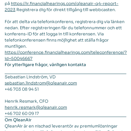
på
https://ir.financialhearings.com/qleanair-q4-report-
2023
Registrera dig för direkt tillgång till webbcasten.
För att delta via telefonkonferens, registrera dig via länken
nedan. Efter registreringen får du telefonnummer och ett
konferens-ID för att logga in till konferensen. Via
telefonkonferensen finns möjlighet att ställa frågor
muntligen.
https://conference.financialhearings.com/teleconference/?
id=50046667
För ytterligare frågor, vänligen kontakta
Sebastian Lindström, VD
sebastian.lindstrom@qleanair.com
+46 703 08 94 51
Henrik Resmark, CFO
henrik.resmark@qleanair.com
+46 702 60 09 17
Om QleanAir
QleanAir är en nischad leverantör av premiumlösningar