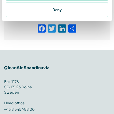
Deny
Share This Story, Choose Your Platform!
Facebook
Twitter
LinkedIn
Share
QleanAir Scandinavia
Box 1178
SE-171 23 Solna
Sweden
Head office:
+46 8 545 788 00