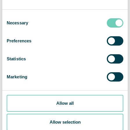
Consent
Necessary
Selection
Preferences
Statistics
Marketing
Allow all
Inbjudan till presentation av QleanAirs resultat för fjärde
Allow selection
kvartalet och helåret 2023