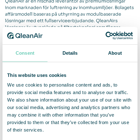
QleanAir är en nischad leverantör av premiumlösningar
inom marknaden för luftrening av inomhusmiljöer. Bolagets
affärsmodell baseras på uthyrning av modulbaserade
lösningar med ett fullserviceerbjudande. QleanAirs
lösningar är utvecklade på filterteknologi som fångar,
filtrerar och recirkulerar inomhusluft. Verksamhetens
huvudmarknader är EMEA, APAC och Americas. QleanAir
har sitt huvudkontor i Solna i Sverige och aktien handlas på
Consent
Details
About
Nasdaq First North Premier Growth Market med kortnamn
QAIR. FNCA Sweden är Certified Advisor. Se mer
information på hemsidan
qleanair.com.
This website uses cookies
We use cookies to personalise content and ads, to
provide social media features and to analyse our traffic.
We also share information about your use of our site with
our social media, advertising and analytics partners who
may combine it with other information that you’ve
provided to them or that they’ve collected from your use
of their services.