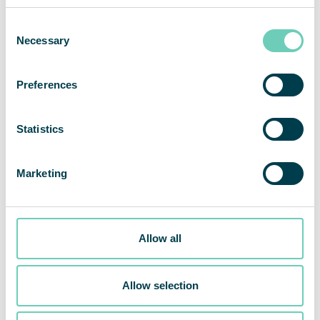
Consent
Necessary
Selection
Preferences
Statistics
Marketing
Allow all
Inbjudan till presentation av QleanAirs resultat för tredje
kvartalet 2025
Allow selection