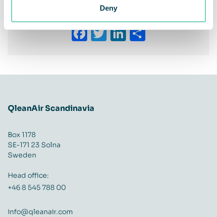
Deny
Share This Story, Choose Your Platform!
Facebook
Twitter
LinkedIn
Share
QleanAir Scandinavia
Box 1178
SE-171 23 Solna
Sweden
Head office:
+46 8 545 788 00
info@qleanair.com