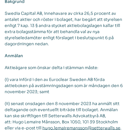
Bakgrund
Swedia Capital AB, innehavare av cirka 26,5 procent av
antalet aktier och röster i bolaget, har begärt att styrelsen
enligt 7 kap. 13 § andra stycket aktiebolagslagen kallar till
extra bolagsstämma för att behandla val av nya
styrelseledamöter enligt förslaget i beslutspunkt 6 på
dagordningen nedan.
Anmälan
Aktieägare som önskar delta i stämman måste:
(i) vara införd i den av Euroclear Sweden AB förda
aktieboken på avstämningsdagen som är måndagen den 6
november 2023; samt
(ii) senast onsdagen den 8 november 2023 ha anmält sitt
deltagande och eventuellt biträde till bolaget. Anmälan
kan ske skriftligen till Setterwalls Advokatbyrå AB,
att: Hugo Lemaire Månsson, Box 1050, 101 39 Stockholm
eller via e-post till
hugo.lemairemansson@setterwalls.se
.