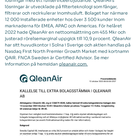
lösningar med ett fullserviceerbjudande. QleanAirs
lösningar är utvecklade på filterteknologi som fångar,
filtrerar och recirkulerar inomhusluft. Bolaget har närmare
12 000 installerade enheter hos över 3 500 kunder inom
marknaderna för EMEA, APAC och Americas. För helåret
2022 hade QleanAir en nettoomsättning om 455 Mkr och
justerad rörelsemarginal uppgick till 10,9 procent. QleanAir
har sitt huvudkontor i Solna i Sverige och aktien handlas på
Nasdaq First North Premier Growth Market med kortnamn
QAIR. FNCA Sweden är Certified Advisor. Se mer
information på hemsidan
qleanair.com.