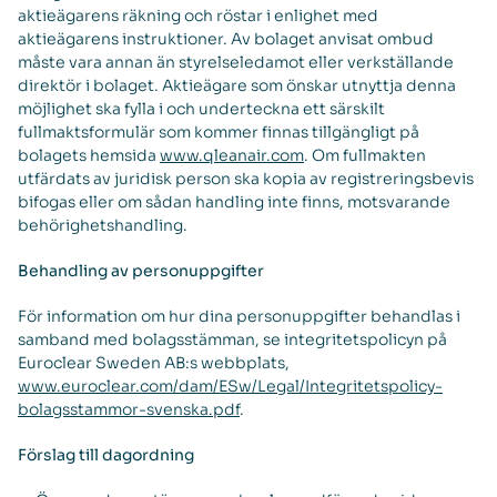
aktieägarens räkning och röstar i enlighet med
aktieägarens instruktioner. Av bolaget anvisat ombud
måste vara annan än styrelseledamot eller verkställande
direktör i bolaget. Aktieägare som önskar utnyttja denna
möjlighet ska fylla i och underteckna ett särskilt
fullmaktsformulär som kommer finnas tillgängligt på
bolagets hemsida
www.qleanair.com
. Om fullmakten
utfärdats av juridisk person ska kopia av registreringsbevis
bifogas eller om sådan handling inte finns, motsvarande
behörighetshandling.
Behandling av personuppgifter
För information om hur dina personuppgifter behandlas i
samband med bolagsstämman, se integritetspolicyn på
Euroclear Sweden AB:s webbplats,
www.euroclear.com/dam/ESw/Legal/Integritetspolicy-
bolagsstammor-svenska.pdf
.
Förslag till dagordning