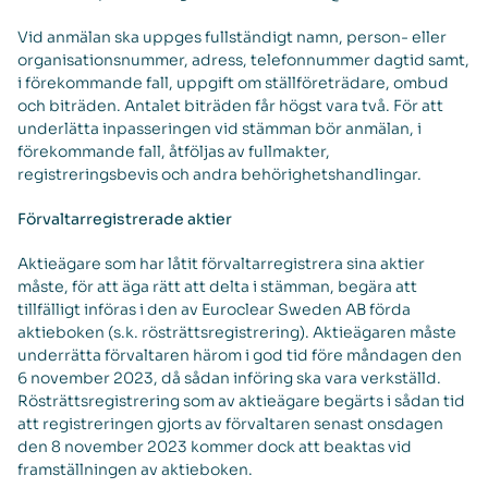
Vid anmälan ska uppges fullständigt namn, person- eller
organisationsnummer, adress, telefonnummer dagtid samt,
i förekommande fall, uppgift om ställföreträdare, ombud
och biträden. Antalet biträden får högst vara två. För att
underlätta inpasseringen vid stämman bör anmälan, i
förekommande fall, åtföljas av fullmakter,
registreringsbevis och andra behörighetshandlingar.
Förvaltarregistrerade aktier
Aktieägare som har låtit förvaltarregistrera sina aktier
måste, för att äga rätt att delta i stämman, begära att
tillfälligt införas i den av Euroclear Sweden AB förda
aktieboken (s.k. rösträttsregistrering). Aktieägaren måste
underrätta förvaltaren härom i god tid före måndagen den
6 november 2023, då sådan införing ska vara verkställd.
Rösträttsregistrering som av aktieägare begärts i sådan tid
att registreringen gjorts av förvaltaren senast onsdagen
den 8 november 2023 kommer dock att beaktas vid
framställningen av aktieboken.