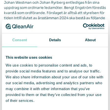
Johan Westman och Johan Ryrberg entledigas från sina
uppdrag som ordinarie ledamöter. Bengt Engström föreslås
kvarstå som ordförande. Förslaget är alltså att styrelsen för
tiden intill slutet av årsstämman 2024 ska bestå av följande
fem (5) ordinarie ledamöter utan suppleanter: Bengt
Engström (ordförande), Towe Ressman, Fredrik Persson,
Jan-Olof Backman och Dan Pitulia.
Consent
Details
About
De nya ledamöterna ska vara berättigade ersättning
(styrelsearvode) enligt årsstämmans beslut (dvs. 250 000
kronor vardera att reduceras proportionerligt med hänsyn
This website uses cookies
till att de nya styrelseledamöterna inte kommer att
tjänstgöra under hela perioden mellan årsstämman den 10
We use cookies to personalise content and ads, to
maj 2023 och nästa årsstämma).
provide social media features and to analyse our traffic.
We also share information about your use of our site with
Information om de styrelseledamöter som föreslås för
our social media, advertising and analytics partners who
nyval
may combine it with other information that you’ve
Fredrik Persson, född 1984, civilingenjör vid Uppsala
provided to them or that they’ve collected from your use
universitet, har tidigare erfarenhet av affärsutveckling från
of their services.
Klarna och The Springfield Project och arbetar för