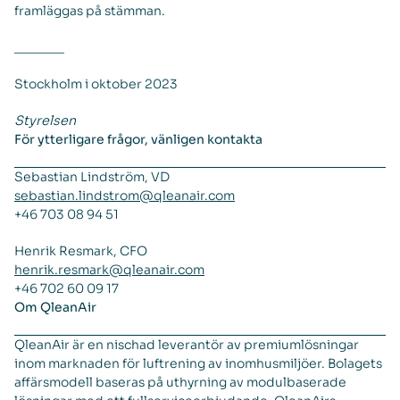
framläggas på stämman.
_______
Stockholm i oktober 2023
Styrelsen
För ytterligare frågor, vänligen kontakta
Sebastian Lindström, VD
sebastian.lindstrom@qleanair.com
+46 703 08 94 51
Henrik Resmark, CFO
henrik.resmark@qleanair.com
+46 702 60 09 17
Om QleanAir
QleanAir är en nischad leverantör av premiumlösningar
inom marknaden för luftrening av inomhusmiljöer. Bolagets
affärsmodell baseras på uthyrning av modulbaserade