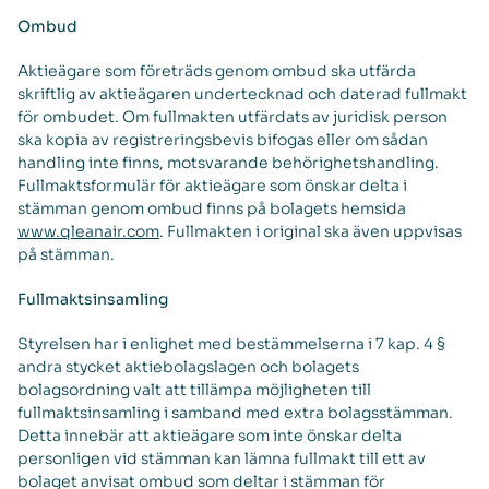
Ombud
Aktieägare som företräds genom ombud ska utfärda
skriftlig av aktieägaren undertecknad och daterad fullmakt
för ombudet. Om fullmakten utfärdats av juridisk person
ska kopia av registreringsbevis bifogas eller om sådan
handling inte finns, motsvarande behörighetshandling.
Fullmaktsformulär för aktieägare som önskar delta i
stämman genom ombud finns på bolagets hemsida
www.qleanair.com
. Fullmakten i original ska även uppvisas
på stämman.
Fullmaktsinsamling
Styrelsen har i enlighet med bestämmelserna i 7 kap. 4 §
andra stycket aktiebolagslagen och bolagets
bolagsordning valt att tillämpa möjligheten till
fullmaktsinsamling i samband med extra bolagsstämman.
Detta innebär att aktieägare som inte önskar delta
personligen vid stämman kan lämna fullmakt till ett av
bolaget anvisat ombud som deltar i stämman för