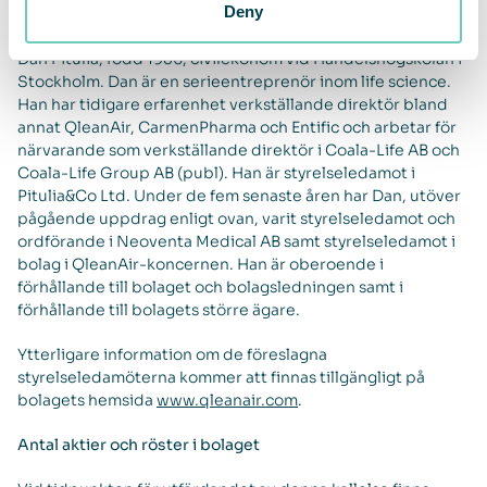
Deny
samt i förhållande till bolagets större ägare.
Dan Pitulia, född 1956, civilekonom vid Handelshögskolan i
Stockholm. Dan är en serieentreprenör inom life science.
Han har tidigare erfarenhet verkställande direktör bland
annat QleanAir, CarmenPharma och Entific och arbetar för
närvarande som verkställande direktör i Coala-Life AB och
Coala-Life Group AB (publ). Han är styrelseledamot i
Pitulia&Co Ltd. Under de fem senaste åren har Dan, utöver
pågående uppdrag enligt ovan, varit styrelseledamot och
ordförande i Neoventa Medical AB samt styrelseledamot i
bolag i QleanAir-koncernen. Han är oberoende i
förhållande till bolaget och bolagsledningen samt i
förhållande till bolagets större ägare.
Ytterligare information om de föreslagna
styrelseledamöterna kommer att finnas tillgängligt på
bolagets hemsida
www.qleanair.com
.
Antal aktier och röster i bolaget