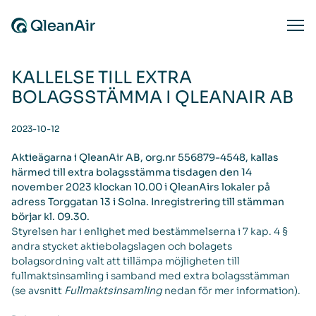
Skip to content
Ope
KALLELSE TILL EXTRA
BOLAGSSTÄMMA I QLEANAIR AB
2023-10-12
Aktieägarna i QleanAir AB, org.nr 556879-4548, kallas
härmed till extra bolagsstämma tisdagen den 14
november 2023 klockan 10.00 i QleanAirs lokaler på
adress Torggatan 13 i Solna. Inregistrering till stämman
börjar kl. 09.30.
Styrelsen har i enlighet med bestämmelserna i 7 kap. 4 §
andra stycket aktiebolagslagen och bolagets
bolagsordning valt att tillämpa möjligheten till
fullmaktsinsamling i samband med extra bolagsstämman
(se avsnitt
Fullmaktsinsamling
nedan för mer information).