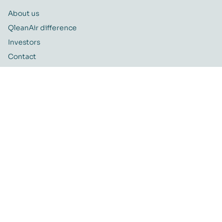
About us
QleanAir difference
Investors
Contact
Career
Quality and Environmental policy
QleanAir CSR-policy
ISO certificate
QleanAir Connect Portal