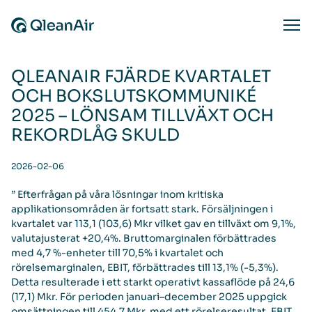
Skip to content
Ope
QLEANAIR FJÄRDE KVARTALET
OCH BOKSLUTSKOMMUNIKÉ
2025 – LÖNSAM TILLVÄXT OCH
REKORDLÅG SKULD
2026-02-06
” Efterfrågan på våra lösningar inom kritiska
applikationsområden är fortsatt stark. Försäljningen i
kvartalet var 113,1 (103,6) Mkr vilket gav en tillväxt om 9,1%,
valutajusterat +20,4%. Bruttomarginalen förbättrades
med 4,7 %-enheter till 70,5% i kvartalet och
rörelsemarginalen, EBIT, förbättrades till 13,1% (-5,3%).
Detta resulterade i ett starkt operativt kassaflöde på 24,6
(17,1) Mkr. För perioden januari–december 2025 uppgick
omsättningen till 454,7 Mkr, med ett rörelseresultat, EBIT,