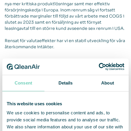
nya mer kritiska produktlösningar samt mer effektiv
försörjningskedja i Europa. Inom renrum såg vi fortsatt
förbättrade marginaler till följd av vårt arbete med COGS i
slutet av 2023 samt en försäljning av ett förnyat
leasingavtal till en större kund avseende sex renrum i USA.
Rensat för valutaeffekter har vi en stabil utveckling för våra
återkommande intäkter.
Nischade produkter för industrin fortsätter att leverera
starkt
De nya nischade produkterna fortsatte att leverera starkt
Consent
Details
About
och utgjorde ca 20 % av antalet sålda enheter under Q4.
Dessa lanseringar är viktiga steg i vår strategi att bredda
erbjudandet och stärka vår position inom luftrening för
professionella miljöer. Vi fortsätter att utveckla lösningar
This website uses cookies
som möter behoven i kritiska miljöer och driver vår
We use cookies to personalise content and ads, to
långsiktiga tillväxtagenda för produktportföljen.
provide social media features and to analyse our traffic.
Fortsatt starkt momentum i Japan och stark tillväxt inom
We also share information about your use of our site with