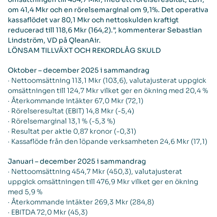
om 41,4 Mkr och en rörelsemarginal om 9,1%. Det operativa
kassaflödet var 80,1 Mkr och nettoskulden kraftigt
reducerad till 118,6 Mkr (164,2).”, kommenterar Sebastian
Lindström, VD på QleanAir.
LÖNSAM TILLVÄXT OCH REKORDLÅG SKULD
Oktober – december 2025 i sammandrag
· Nettoomsättning 113,1 Mkr (103,6), valutajusterat uppgick
omsättningen till 124,7 Mkr vilket ger en ökning med 20,4 %
· Återkommande intäkter 67,0 Mkr (72,1)
· Rörelseresultat (EBIT) 14,8 Mkr (-5,4)
· Rörelsemarginal 13,1 % (-5,3 %)
· Resultat per aktie 0,87 kronor (-0,31)
· Kassaflöde från den löpande verksamheten 24,6 Mkr (17,1)
Januari – december 2025 i sammandrag
· Nettoomsättning 454,7 Mkr (450,3), valutajusterat
uppgick omsättningen till 476,9 Mkr vilket ger en ökning
med 5,9 %
· Återkommande intäkter 269,3 Mkr (284,8)
· EBITDA 72,0 Mkr (45,3)