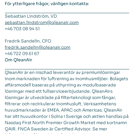
För ytterligare frågor, vänligen kontakta:
Sebastian Lindström, VD
sebastian.lindstrom@qleanair.com
+46 703 08 94 51
Fredrik Sandelin, CFO
fredrik.sandelin@qleanair.com
+46 722 09 61 67
Om QleanAir
QleanAir är en nischad leverantör av premiumlösningar
inom marknaden för luftrening av inomhusmiljöer. Bolagets
affärsmodell baseras på uthyrning av modulbaserade
lösningar med ett fullserviceerbjudande. QleanAirs
lösningar är utvecklade på filterteknologi som fångar,
filtrerar och recirkulerar inomhusluft. Verksamhetens
huvudmarknader är EMEA, APAC och Americas. QleanAir
har sitt huvudkontor i Solna i Sverige och aktien handlas på
Nasdaq First North Premier Growth Market med kortnamn
QAIR. FNCA Sweden är Certified Advisor. Se mer