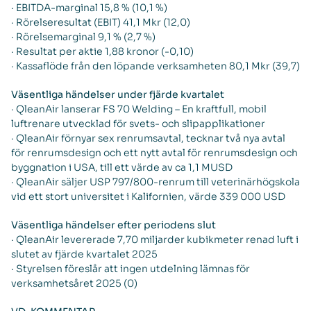
· EBITDA-marginal 15,8 % (10,1 %)
· Rörelseresultat (EBIT) 41,1 Mkr (12,0)
· Rörelsemarginal 9,1 % (2,7 %)
· Resultat per aktie 1,88 kronor (-0,10)
· Kassaflöde från den löpande verksamheten 80,1 Mkr (39,7)
Väsentliga händelser under fjärde kvartalet
· QleanAir lanserar FS 70 Welding – En kraftfull, mobil
luftrenare utvecklad för svets- och slipapplikationer
· QleanAir förnyar sex renrumsavtal, tecknar två nya avtal
för renrumsdesign och ett nytt avtal för renrumsdesign och
byggnation i USA, till ett värde av ca 1,1 MUSD
· QleanAir säljer USP 797/800-renrum till veterinärhögskola
vid ett stort universitet i Kalifornien, värde 339 000 USD
Väsentliga händelser efter periodens slut
· QleanAir levererade 7,70 miljarder kubikmeter renad luft i
slutet av fjärde kvartalet 2025
· Styrelsen föreslår att ingen utdelning lämnas för
verksamhetsåret 2025 (0)