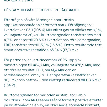
VD-KOMMENTAR
LÖNSAM TILLVÄXT OCH REKORDLÅG SKULD
Efterfrågan på våra lösningar inom kritiska
applikationsområden är fortsatt stark. Försäljningen i
kvartalet var 113,1 (103,6) Mkr vilket gav en tillväxt om 9,1 %,
valutajusterat 20,4 %. Bruttomarginalen förbättrades med
4,7 %-enheter till 70,5 % i kvartalet och rörelsemarginalen,
EBIT, förbättrades till 13,1 % (-5,3 %). Detta resulterade i ett
starkt operativt kassaflöde på 24,6 (17,1) Mkr.
För perioden januari–december 2025 uppgick
omsättningen till 454,7 Mkr, valutajusterat 476,9 Mkr, med
ett rörelseresultat, EBIT, om 41,4 Mkr och en
rörelsemarginal om 9,1 %. Det operativa kassaflödet var
80,1 Mkr och nettoskulden kraftigt reducerad till 118,6 Mkr
(164,2).
Bruttomarginalen för perioden är stabil för Cabin
Solutions. Inom Air Cleaners såg vi fortsatt positiva effekter
på bruttomarginalen av; en ökad andel förnyade kontrakt,