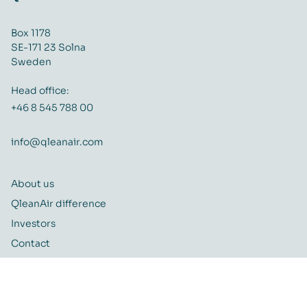
Box 1178
SE-171 23 Solna
Sweden
Head office:
+46 8 545 788 00
info@qleanair.com
About us
QleanAir difference
Investors
Contact
Career
Quality and Environmental policy
QleanAir CSR-policy