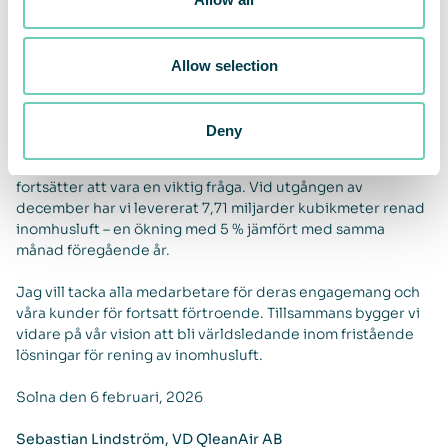
det ekonomiska läget i Europa. Vi står fortsatt starka
finansiellt, med ett förbättrat kassaflöde från den löpande
verksamheten. Vårt förändringsarbete för att öka tillväxt
Allow selection
och lönsamhet fortskrider enligt plan, med målsättningen
att på medellång sikt uppnå en årlig organisk tillväxt om 10
% och en rörelsemarginal om 15–20 %.
Deny
Vår cirkulära affärsmodell och vårt fokus på hållbarhet
fortsätter att vara en viktig fråga. Vid utgången av
december har vi levererat 7,71 miljarder kubikmeter renad
inomhusluft – en ökning med 5 % jämfört med samma
månad föregående år.
Jag vill tacka alla medarbetare för deras engagemang och
våra kunder för fortsatt förtroende. Tillsammans bygger vi
vidare på vår vision att bli världsledande inom fristående
lösningar för rening av inomhusluft.
Solna den 6 februari, 2026
Sebastian Lindström, VD QleanAir AB