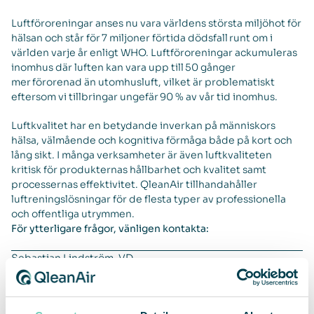
Luftföroreningar anses nu vara världens största miljöhot för
hälsan och står för 7 miljoner förtida dödsfall runt om i
världen varje år enligt WHO. Luftföroreningar ackumuleras
inomhus där luften kan vara upp till 50 gånger
mer förorenad än utomhusluft, vilket är problematiskt
eftersom vi tillbringar ungefär 90 % av vår tid inomhus.
Luftkvalitet har en betydande inverkan på människors
hälsa, välmående och kognitiva förmåga både på kort och
lång sikt. I många verksamheter är även luftkvaliteten
kritisk för produkternas hållbarhet och kvalitet samt
processernas effektivitet. QleanAir tillhandahåller
luftreningslösningar för de flesta typer av professionella
och offentliga utrymmen.
För ytterligare frågor, vänligen kontakta:
Sebastian Lindström, VD
sebastian.lindstrom@qleanair.com
+46 703 08 94 51