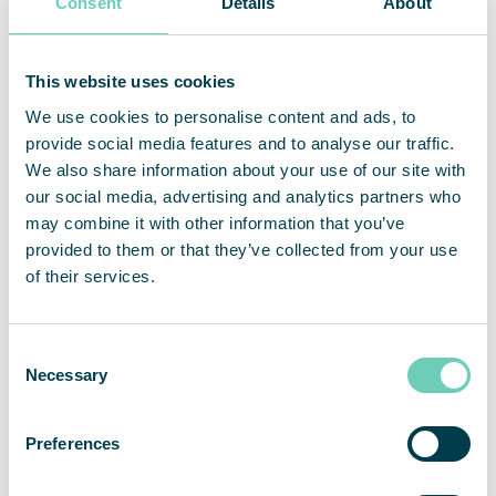
Fredrik Sandelin, CFO
Consent
Details
About
fredrik.sandelin@qleanair.com
+46 722 09 61 67
Om QleanAir
This website uses cookies
We use cookies to personalise content and ads, to
QleanAir är en nischad leverantör av premiumlösningar
inom marknaden för luftrening av inomhusmiljöer. Bolagets
provide social media features and to analyse our traffic.
affärsmodell baseras på uthyrning av modulbaserade
We also share information about your use of our site with
lösningar med ett fullserviceerbjudande. QleanAirs
our social media, advertising and analytics partners who
lösningar är utvecklade på filterteknologi som fångar,
may combine it with other information that you’ve
filtrerar och recirkulerar inomhusluft. Verksamhetens
provided to them or that they’ve collected from your use
huvudmarknader är EMEA, APAC och Americas. QleanAir
of their services.
har sitt huvudkontor i Solna i Sverige och aktien handlas på
Nasdaq First North Premier Growth Market med kortnamn
QAIR. FNCA Sweden är Certified Advisor. Se mer
information på hemsidan
qleanair.com.
Consent
Necessary
Selection
Preferences