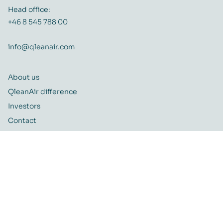
Head office:
+46 8 545 788 00
info@qleanair.com
About us
QleanAir difference
Investors
Contact
Career
Quality and Environmental policy
QleanAir CSR-policy
ISO certificate
QleanAir Connect Portal