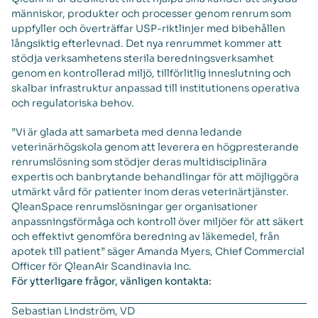
människor, produkter och processer genom renrum som
uppfyller och överträffar USP-riktlinjer med bibehållen
långsiktig efterlevnad. Det nya renrummet kommer att
stödja verksamhetens sterila beredningsverksamhet
genom en kontrollerad miljö, tillförlitlig inneslutning och
skalbar infrastruktur anpassad till institutionens operativa
och regulatoriska behov.
”Vi är glada att samarbeta med denna ledande
veterinärhögskola genom att leverera en högpresterande
renrumslösning som stödjer deras multidisciplinära
expertis och banbrytande behandlingar för att möjliggöra
utmärkt vård för patienter inom deras veterinärtjänster.
QleanSpace renrumslösningar ger organisationer
anpassningsförmåga och kontroll över miljöer för att säkert
och effektivt genomföra beredning av läkemedel, från
apotek till patient” säger Amanda Myers, Chief Commercial
Officer för QleanAir Scandinavia Inc.
För ytterligare frågor, vänligen kontakta:
Sebastian Lindström, VD