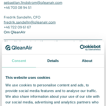
sebastian.lindstrom@qleanair.com
+46 703 08 94 51
Fredrik Sandelin, CFO
fredrik.sandelin@qleanair.com
+46 722 09 61 67
Om QleanAir
QleanAir är en nischad leverantör av premiumlösningar
inom marknaden för luftrening av inomhusmiljöer. Bolagets
affärsmodell baseras på uthyrning av modulbaserade
lösningar med ett fullserviceerbjudande. QleanAirs
Consent
Details
About
lösningar är utvecklade på filterteknologi som fångar,
filtrerar och recirkulerar inomhusluft. Verksamhetens
huvudmarknader är EMEA, APAC och Americas. QleanAir
har sitt huvudkontor i Solna i Sverige och aktien handlas på
This website uses cookies
Nasdaq First North Premier Growth Market med kortnamn
We use cookies to personalise content and ads, to
QAIR. FNCA Sweden är Certified Advisor. Se mer
provide social media features and to analyse our traffic.
information på hemsidan
qleanair.com.
We also share information about your use of our site with
our social media, advertising and analytics partners who