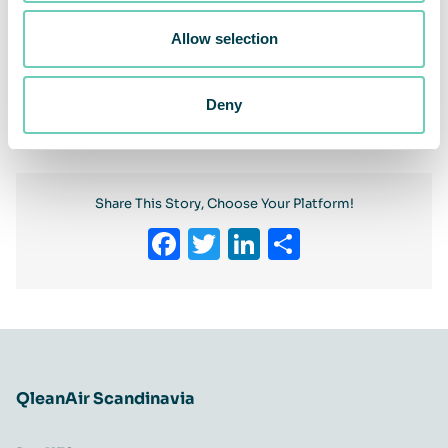
Allow selection
QleanAir säljer USP 797/800-renrum till veterinärhögskola
Deny
vid ett stort universitet i Kalifornien, värde 339 000 USD
Share This Story, Choose Your Platform!
Facebook
Twitter
LinkedIn
Share
QleanAir Scandinavia