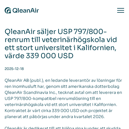
Skip to content
Ope
QleanAir säljer USP 797/800-
renrum till veterinärhögskola vid
ett stort universitet i Kalifornien,
värde 339 000 USD
2025-12-18
QleanAir AB (publ.), en ledande leverantör av lösningar för
ren inomhusluft har, genom sitt amerikanska dotterbolag
QleanAir Scandinavia Inc., tecknat avtal om att leverera en
USP 797/800-kompatibel renrumslösning till en
veterinärshögskola vid ett stort universitet i Kalifornien.
Kontraktet är värt cirka 339 000 USD och projektet är
planerat att påbörjas under andra kvartalet 2026.
QleanAir är dedikerat till att hjälpa sina kunder att skydda