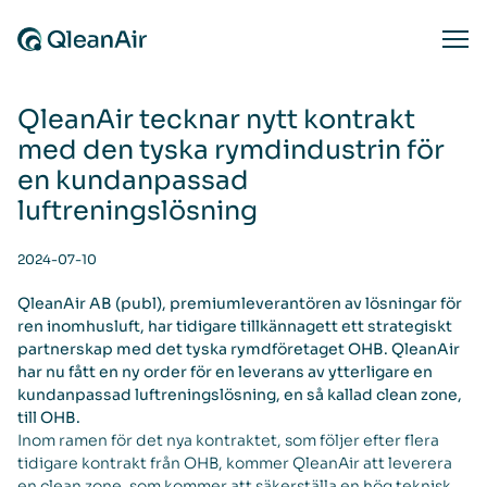
Skip to content
Ope
QleanAir tecknar nytt kontrakt
med den tyska rymdindustrin för
en kundanpassad
luftreningslösning
2024-07-10
QleanAir AB (publ), premiumleverantören av lösningar för
ren inomhusluft, har tidigare tillkännagett ett strategiskt
partnerskap med det tyska rymdföretaget OHB. QleanAir
har nu fått en ny order för en leverans av ytterligare en
kundanpassad luftreningslösning, en så kallad clean zone,
till OHB.
Inom ramen för det nya kontraktet, som följer efter flera
tidigare kontrakt från OHB, kommer QleanAir att leverera
en clean zone, som kommer att säkerställa en hög teknisk