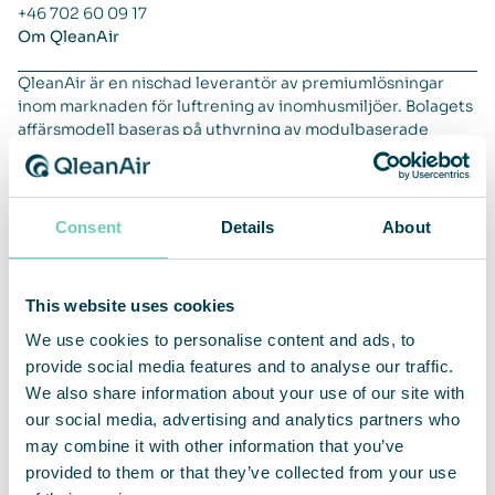
+46 702 60 09 17
Om QleanAir
QleanAir är en nischad leverantör av premiumlösningar
inom marknaden för luftrening av inomhusmiljöer. Bolagets
affärsmodell baseras på uthyrning av modulbaserade
lösningar med ett fullserviceerbjudande. QleanAirs
lösningar är utvecklade på filterteknologi som fångar,
filtrerar och recirkulerar inomhusluft. Verksamhetens
huvudmarknader är EMEA, APAC och Americas. QleanAir
Consent
Details
About
har sitt huvudkontor i Solna i Sverige och aktien handlas på
Nasdaq First North Premier Growth Market med kortnamn
QAIR. FNCA Sweden är Certified Advisor. Se mer
This website uses cookies
information på hemsidan
qleanair.com.
We use cookies to personalise content and ads, to
provide social media features and to analyse our traffic.
We also share information about your use of our site with
our social media, advertising and analytics partners who
may combine it with other information that you’ve
provided to them or that they’ve collected from your use