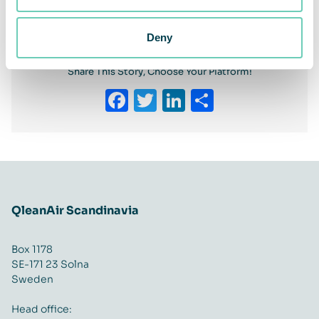
rymdindustrin för en kundanpassad luftreningslösning
Deny
Share This Story, Choose Your Platform!
Facebook
Twitter
LinkedIn
Share
QleanAir Scandinavia
Box 1178
SE-171 23 Solna
Sweden
Head office: