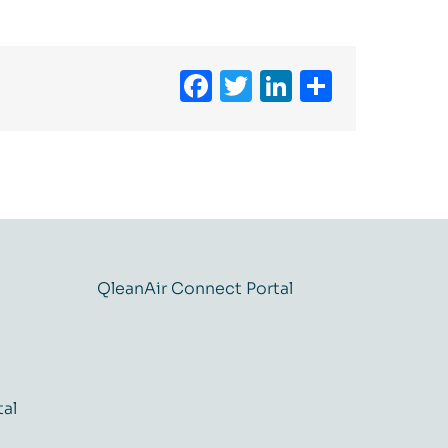
Facebook
Twitter
LinkedIn
Share
QleanAir Connect Portal
tal