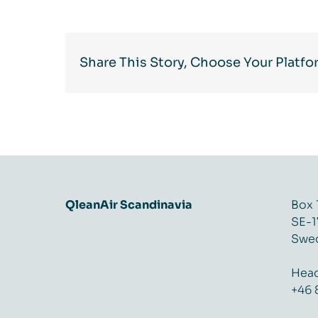
Share This Story, Choose Your Platfo
QleanAir Scandinavia
Box 
SE-1
Swe
Head
+46 