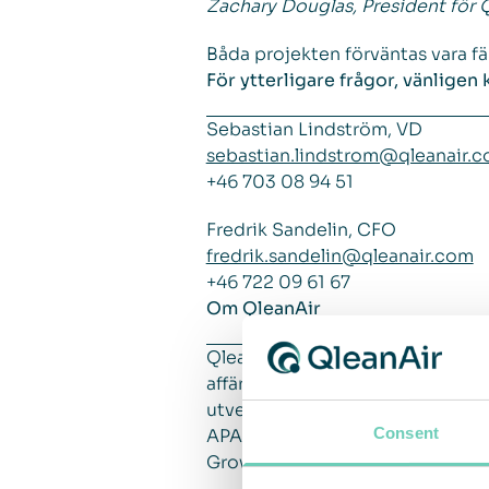
Zachary Douglas, President för 
Båda projekten förväntas vara fä
För ytterligare frågor, vänligen 
Sebastian Lindström, VD
sebastian.lindstrom@qleanair.
+46 703 08 94 51
Fredrik Sandelin, CFO
fredrik.sandelin@qleanair.com
+46 722 09 61 67
Om QleanAir
QleanAir är en nischad leverant
affärsmodell baseras på uthyrni
utvecklade på filterteknologi so
Consent
APAC och Americas. QleanAir har
Growth Market med kortnamn QA