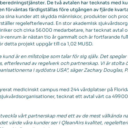
eredningstjänster. De två avtalen har tecknats med ku
n förväntas färdigställas före utgången av fjärde kvart
hjälpa sina kunder att skydda människor, produkter och 
erställer regelefterlevnad. En stor akademisk sjukvårdso
iker och cirka 56 000 medarbetare, har tecknat avtal om
r‑renrum är nästan tio år gammalt och är fortfarande fu
r detta projekt uppgår till ca 1,02 MUSD.
kund är en milstolpe som talar för sig själv. Det spegl
 efterlevnad av regelverk och partnerskap. Vi är stolta ö
anisationerna i sydöstra USA”, säger Zachary Douglas, P
integrerat medicinskt campus med 244 vårdplatser på Flori
sjukvårdsorganisationer, tecknat ett avtal värt ca 499 0
ta utveckla vårt partnerskap med ett av de mest välkända 
det värde våra kunder ser i QleanAirs kvalitet, regelefte