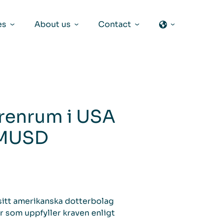
es
About us
Contact
 renrum i USA
1 MUSD
 sitt amerikanska dotterbolag
r som uppfyller kraven enligt