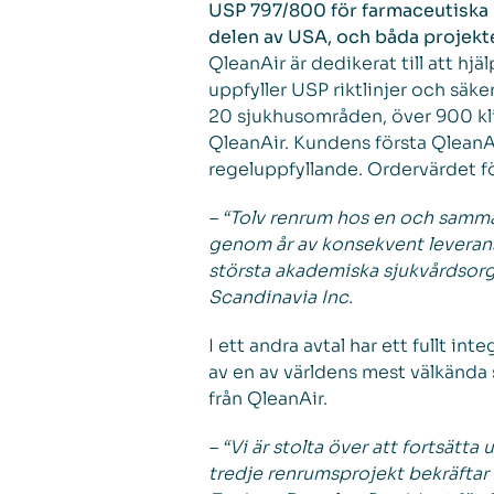
USP 797/800 för farmaceutiska b
delen av USA, och båda projekte
QleanAir är dedikerat till att 
uppfyller USP riktlinjer och säk
20 sjukhusområden, över 900 klin
QleanAir. Kundens första QleanAi
regeluppfyllande. Ordervärdet fö
– “Tolv renrum hos en och samma 
genom år av konsekvent leverans,
största akademiska sjukvårdsorg
Scandinavia Inc.
I ett andra avtal har ett fullt 
av en av världens mest välkända 
från QleanAir.
– “Vi är stolta över att fortsät
tredje renrumsprojekt bekräftar 