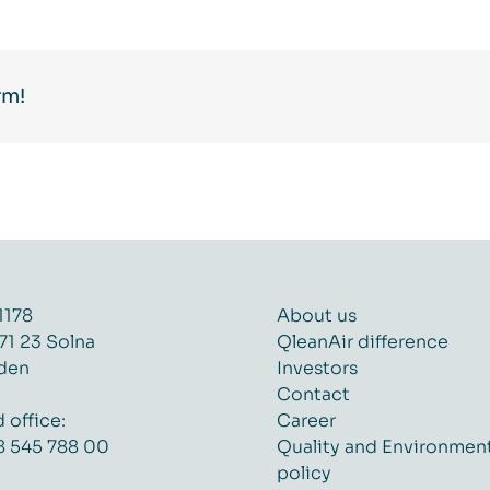
rm!
1178
About us
71 23 Solna
QleanAir difference
den
Investors
Contact
 office:
Career
8 545 788 00
Quality and Environmen
policy