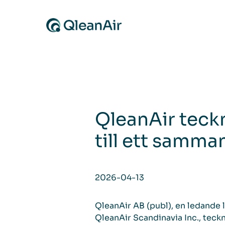
Skip to content
QleanAir teckn
till ett samma
2026-04-13
QleanAir AB (publ), en ledande 
QleanAir Scandinavia Inc., teck