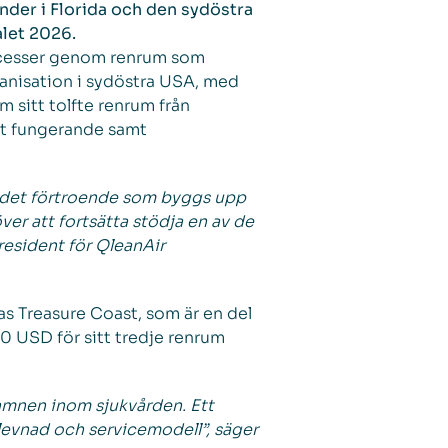
nder i Florida och den sydöstra
alet 2026.
processer genom renrum som
rganisation i sydöstra USA, med
 sitt tolfte renrum från
llt fungerande samt
ar det förtroende som byggs upp
ver att fortsätta stödja en av de
resident för QleanAir
das Treasure Coast, som är en del
00 USD för sitt tredje renrum
namnen inom sjukvården. Ett
rlevnad och servicemodell”, säger