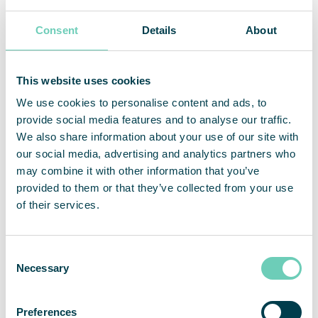
För ytterligare frågor, vänligen kontakta:
Consent
Details
About
Sebastian Lindström, VD
sebastian.lindstrom@qleanair.com
+46 703 08 94 51
This website uses cookies
Om QleanAir
We use cookies to personalise content and ads, to
QleanAir är en nischad leverantör av premiumlösningar
provide social media features and to analyse our traffic.
inom marknaden för luftrening av inomhusmiljöer. Bolagets
We also share information about your use of our site with
affärsmodell baseras på uthyrning av modulbaserade
our social media, advertising and analytics partners who
lösningar med ett fullserviceerbjudande. QleanAirs
may combine it with other information that you’ve
lösningar är utvecklade på filterteknologi som fångar,
provided to them or that they’ve collected from your use
filtrerar och recirkulerar inomhusluft. Verksamhetens
of their services.
huvudmarknader är EMEA, APAC och Americas. QleanAir
har sitt huvudkontor i Solna i Sverige och aktien handlas på
Nasdaq First North Premier Growth Market med kortnamn
QAIR. FNCA Sweden är Certified Advisor. Se mer
Consent
information på hemsidan
qleanair.com.
Necessary
Selection
Preferences