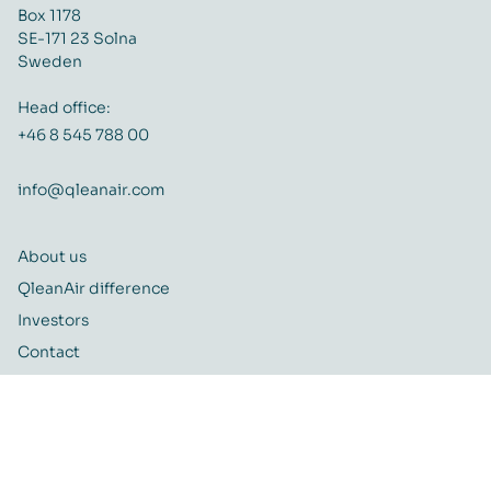
Box 1178
SE-171 23 Solna
Sweden
Head office:
+46 8 545 788 00
info@qleanair.com
About us
QleanAir difference
Investors
Contact
Career
Quality and Environmental policy
QleanAir CSR-policy