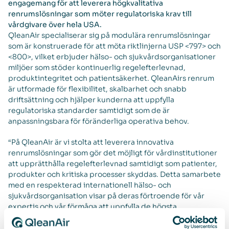
engagemang för att leverera högkvalitativa
renrumslösningar som möter regulatoriska krav till
vårdgivare över hela USA.
QleanAir specialiserar sig på modulära renrumslösningar
som är konstruerade för att möta riktlinjerna USP <797> och
<800>, vilket erbjuder hälso- och sjukvårdsorganisationer
miljöer som stöder kontinuerlig regelefterlevnad,
produktintegritet och patientsäkerhet. QleanAirs renrum
är utformade för flexibilitet, skalbarhet och snabb
driftsättning och hjälper kunderna att uppfylla
regulatoriska standarder samtidigt som de är
anpassningsbara för föränderliga operativa behov.
“På QleanAir är vi stolta att leverera innovativa
renrumslösningar som gör det möjligt för vårdinstitutioner
att upprätthålla regelefterlevnad samtidigt som patienter,
produkter och kritiska processer skyddas. Detta samarbete
med en respekterad internationell hälso- och
sjukvårdsorganisation visar på deras förtroende för vår
expertis och vår förmåga att uppfylla de högsta
branschstandarderna”, säger Amanda Myers, Chief
Commercial Officer på QleanAir Scandinavia Inc.