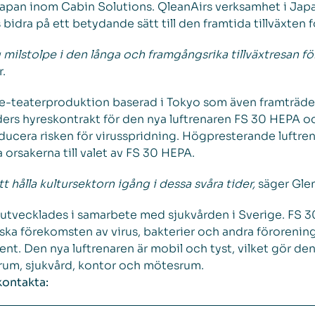
apan inom Cabin Solutions. QleanAirs verksamhet i Jap
 bidra på ett betydande sätt till den framtida tillväxten f
milstolpe i den långa och framgångsrika tillväxtresan fö
.
e-teaterproduktion baserad i Tokyo som även framträder 
ers hyreskontrakt för den nya luftrenaren FS 30 HEPA o
ducera risken för virusspridning. Högpresterande luftre
 orsakerna till valet av FS 30 HEPA.
att hålla kultursektorn igång i dessa svåra tider,
säger Glen
utvecklades i samarbete med sjukvården i Sverige. FS 30
ka förekomsten av virus, bakterier och andra föroreninga
ent. Den nya luftrenaren är mobil och tyst, vilket gör den 
ssrum, sjukvård, kontor och mötesrum.
kontakta: