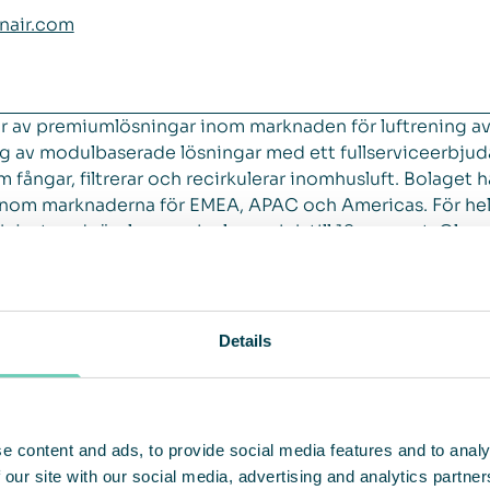
nair.com
ör av premiumlösningar inom marknaden för luftrening a
ng av modulbaserade lösningar med ett fullserviceerbjud
 fångar, filtrerar och recirkulerar inomhusluft. Bolaget h
inom marknaderna för EMEA, APAC och Americas. För hel
usterad rörelsemarginal uppgick till 18 procent. QleanA
Nasdaq First North Premier Growth Market med kortnam
9. Se mer information på hemsidan
qleanair.com.
Details
e content and ads, to provide social media features and to analy
 our site with our social media, advertising and analytics partn