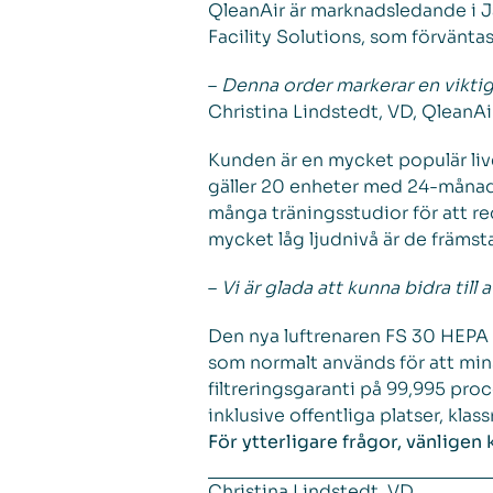
QleanAir är marknadsledande i J
Facility Solutions, som förväntas
–
Denna order markerar en viktig 
Christina Lindstedt, VD, QleanAir
Kunden är en mycket populär liv
gäller 20 enheter med 24-månad
många träningsstudior för att re
mycket låg ljudnivå är de främsta
–
Vi är glada att kunna bidra till 
Den nya luftrenaren FS 30 HEPA 
som normalt används för att mins
filtreringsgaranti på 99,995 proc
inklusive offentliga platser, kla
För ytterligare frågor, vänligen 
Christina Lindstedt, VD