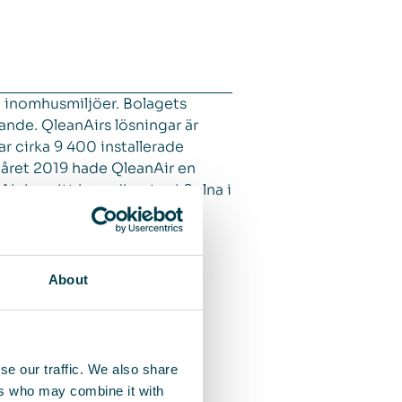
v inomhusmiljöer. Bolagets
ande. QleanAirs lösningar är
ar cirka 9 400 installerade
året 2019 hade QleanAir en
ir har sitt huvudkontor i Solna i
n QAIR. FNCA Sweden är
About
se our traffic. We also share
ers who may combine it with