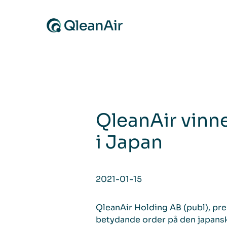
Skip to content
QleanAir vinne
i Japan
2021-01-15
QleanAir Holding AB (publ), pre
betydande order på den japansk