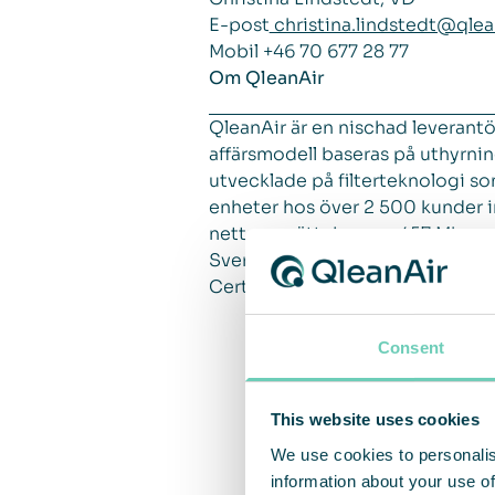
E-post
christina.lindstedt@qlea
Mobil +46 70 677 28 77
Om QleanAir
QleanAir är en nischad leverant
affärsmodell baseras på uthyrni
utvecklade på filterteknologi som
enheter hos över 2 500 kunder 
nettoomsättning om 457 Mkr och j
Sverige och aktien handlas på 
Certified Adviser 08-528 00 39
Consent
This website uses cookies
We use cookies to personalis
information about your use of