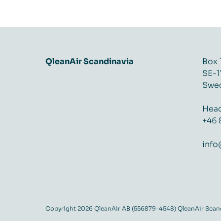
QleanAir Scandinavia
Box 
SE-1
Swe
Head
+46 
info
Copyright 2026 QleanAir AB (556879-4548) QleanAir Scandi