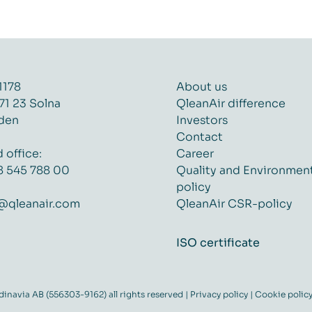
1178
About us
71 23 Solna
QleanAir difference
den
Investors
Contact
 office:
Career
8 545 788 00
Quality and Environmen
policy
@qleanair.com
QleanAir CSR-policy
ISO certificate
navia AB (556303-9162) all rights reserved |
Privacy policy
|
Cookie polic