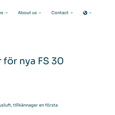
es
About us
Contact
 för nya FS 30
luft, tillkännager en första