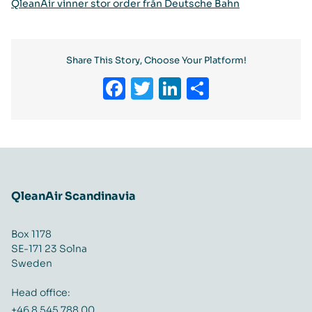
QleanAir vinner stor order från Deutsche Bahn
Share This Story, Choose Your Platform!
Facebook
Twitter
LinkedIn
Share
QleanAir Scandinavia
Box 1178
SE-171 23 Solna
Sweden
Head office:
+46 8 545 788 00