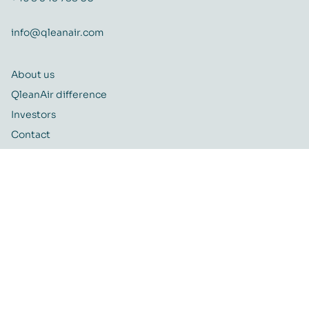
info@qleanair.com
About us
QleanAir difference
Investors
Contact
Career
Quality and Environmental policy
QleanAir CSR-policy
ISO certificate
QleanAir Connect Portal