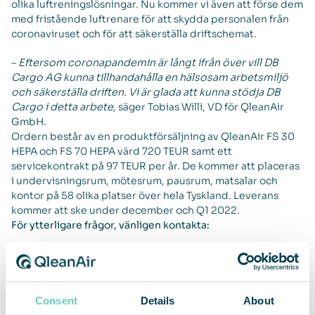
olika luftreningslösningar. Nu kommer vi även att förse dem
med fristående luftrenare för att skydda personalen från
coronaviruset och för att säkerställa driftschemat.
–
Eftersom coronapandemin är långt ifrån över vill DB
Cargo AG kunna tillhandahålla en hälsosam arbetsmiljö
och säkerställa driften. Vi är glada att kunna stödja DB
Cargo i detta arbete,
säger Tobias Willi, VD för QleanAir
GmbH.
Ordern består av en produktförsäljning av QleanAir FS 30
HEPA och FS 70 HEPA värd 720 TEUR samt ett
servicekontrakt på 97 TEUR per år. De kommer att placeras
i undervisningsrum, mötesrum, pausrum, matsalar och
kontor på 58 olika platser över hela Tyskland. Leverans
kommer att ske under december och Q1 2022.
För ytterligare frågor, vänligen kontakta:
Christina Lindstedt, VD
E-post
christina.lindstedt@qleanair.com
Mobil +46 70 677 28 77
Om QleanAir
Consent
Details
About