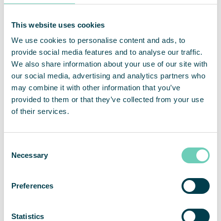
QleanAir är en nischad leverantör av premiumlösningar
inom marknaden för luftrening av inomhusmiljöer. Bolagets
This website uses cookies
affärsmodell baseras på uthyrning av modulbaserade
lösningar med ett fullserviceerbjudande. QleanAirs
We use cookies to personalise content and ads, to
lösningar är utvecklade på filterteknologi som fångar,
provide social media features and to analyse our traffic.
filtrerar och recirkulerar inomhusluft. Bolaget har cirka 10
We also share information about your use of our site with
000 installerade enheter hos över 3 000 kunder inom
our social media, advertising and analytics partners who
marknaderna för EMEA, APAC och Americas. För helåret
may combine it with other information that you’ve
2020 hade QleanAir en nettoomsättning om 493 Mkr och
provided to them or that they’ve collected from your use
justerad rörelsemarginal uppgick till 19 procent. QleanAir
of their services.
har sitt huvudkontor i Solna i Sverige och aktien handlas på
Nasdaq First North Premier Growth Market med kortnamn
QAIR. FNCA Sweden är Certified Adviser 08-528 00 399.
Se mer information på hemsidan
qleanair.com.
Consent
Necessary
Selection
Preferences
Statistics