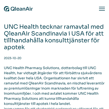
Skip to content
Ope
UNC Health tecknar ramavtal med
QleanAir Scandinavia i USA för att
tillhandahålla konsulttjänster för
apotek
2023-10-20
UNC Health Pharmacy Solutions, dotterbolag till UNC
Health, har vidtagit åtgärder för att förbättra sjukvårdens
kvalitet över hela USA. Organisationen har skrivit ett
ramavtal med QleanAir Scandinavia, en nischad leverantör
av premiumlösningar inom marknaden för luftrening av
inomhusmiljöer. I och med avtalet kommer UNC Health
Pharmacy Solutions att kunna tillhandahålla
konsulttjänster till apotek i hela landet.
Inom ramen för ett strategiskt partnerskap utformat för att