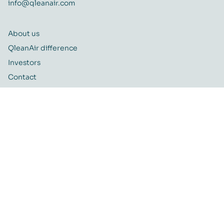
info@qleanair.com
About us
QleanAir difference
Investors
Contact
Career
Quality and Environmental policy
QleanAir CSR-policy
ISO certificate
QleanAir Connect Portal