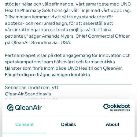
stödjer hälsa och välbefinnande. Vårt samarbete med UNC
Health Pharmacy Solutions går väl i linje med vårt uppdrag.
Tillsammans kommer vi att sätta nya standarder för
apoteks- och renrumsdesign, för att säkerställa att
vårdinrättningar kan ge bästa möjliga vård till sina
patienter," säger Amanda Myers, Chief Commercial Officer
på QleanAir Scandinavia i USA.
Partnerskapet visar på det engagemang för innovation och
spetskompetens inom hälsovård och farmaceutiska
tjänster som finns inom både UNC Health och QleanAir.
För ytterligare frågor, vänligen kontakta
Sebastian Lindström, VD
QleanAir Scandinavia
Telefon +46 703 08 94 51
E-mail:
sebastian.lindstrom@qleanair.com
System Executive Director of Pharmacy
Consent
Details
About
UNC Health
Telefon +0 984 215 6271