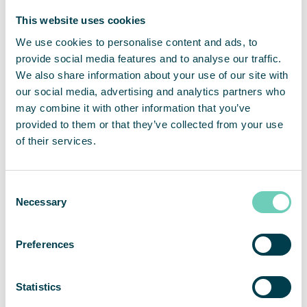
E-mail:
lindsey.amerine@unchealth.unc.edu
Om QleanAir
This website uses cookies
QleanAir är en nischad leverantör av premiumlösningar
We use cookies to personalise content and ads, to
inom marknaden för luftrening av inomhusmiljöer. Bolagets
provide social media features and to analyse our traffic.
affärsmodell baseras på uthyrning av modulbaserade
We also share information about your use of our site with
lösningar med ett fullserviceerbjudande. QleanAirs
lösningar är utvecklade på filterteknologi som fångar,
our social media, advertising and analytics partners who
filtrerar och recirkulerar inomhusluft. Bolaget har närmare
may combine it with other information that you’ve
12 000 installerade enheter hos över 3 500 kunder inom
provided to them or that they’ve collected from your use
marknaderna för EMEA, APAC och Americas. För helåret
of their services.
2022 hade QleanAir en nettoomsättning om 455 Mkr och
justerad rörelsemarginal uppgick till 10,9 procent. QleanAir
har sitt huvudkontor i Solna i Sverige och aktien handlas på
Consent
Nasdaq First North Premier Growth Market med kortnamn
Necessary
Selection
QAIR. FNCA Sweden är Certified Advisor. Se mer
information på hemsidan
qleanair.com.
Preferences
Om UNC Health
UNC Health är ett icke-vinstdrivande integrerat
sjukvårdssystem som ägs av delstaten North Carolina, och
Statistics
består av 14 sjukhus, 20 sjukhuscampus, och mer än 900
kliniker, tillsammans med de kliniska