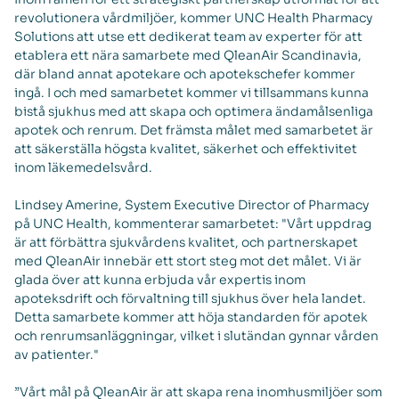
revolutionera vårdmiljöer, kommer UNC Health Pharmacy
Solutions att utse ett dedikerat team av experter för att
etablera ett nära samarbete med QleanAir Scandinavia,
där bland annat apotekare och apotekschefer kommer
ingå. I och med samarbetet kommer vi tillsammans kunna
bistå sjukhus med att skapa och optimera ändamålsenliga
apotek och renrum. Det främsta målet med samarbetet är
att säkerställa högsta kvalitet, säkerhet och effektivitet
inom läkemedelsvård.
Lindsey Amerine, System Executive Director of Pharmacy
på UNC Health, kommenterar samarbetet: "Vårt uppdrag
är att förbättra sjukvårdens kvalitet, och partnerskapet
med QleanAir innebär ett stort steg mot det målet. Vi är
glada över att kunna erbjuda vår expertis inom
apoteksdrift och förvaltning till sjukhus över hela landet.
Detta samarbete kommer att höja standarden för apotek
och renrumsanläggningar, vilket i slutändan gynnar vården
av patienter."
”Vårt mål på QleanAir är att skapa rena inomhusmiljöer som