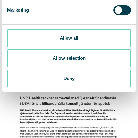
patientvårdsprogrammen som drivs av UNC School of
Marketing
Medicine (SOM). UNC Health finns till för att förbättra
hälsan och välbefinnandet i North Carolina samt bland
andra som tar del av vård hos oss, samt för att främja
undervisningen vid University of North Carolina SOM.
Allow all
Under de senaste tre åren har UNC Health donerat
vårdtjänster till ett värde av mer än USD $400 miljoner i
North Carolina. Våra sjukhus har fått många utmärkelser
och erkännande för kvalitetsvård, patientsäkerhet och
Allow selection
övergripande patientupplevelse. För mer information gå
till
unchealth.org
.
Deny