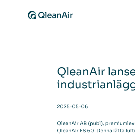
Skip to content
QleanAir lanse
industrianläg
2025-05-06
QleanAir AB (publ), premiumleve
QleanAir FS 60. Denna lätta luft