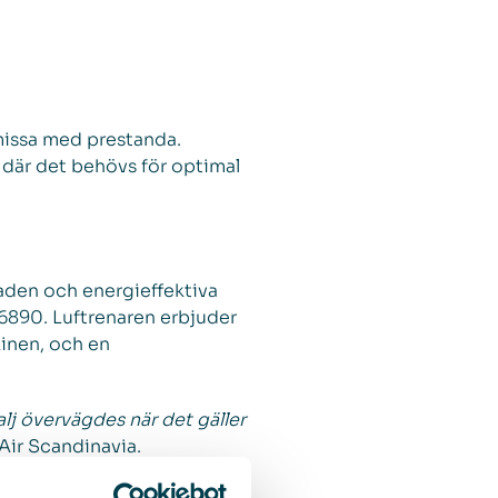
missa med prestanda.
t där det behövs för optimal
aden och energieffektiva
16890. Luftrenaren erbjuder
kinen, och en
alj övervägdes när det gäller
Air Scandinavia.
FS 60 finns i två