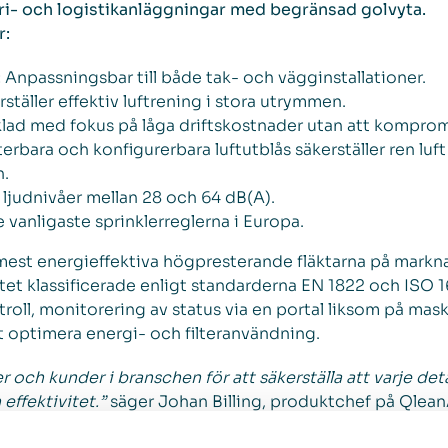
tri- och logistikanläggningar med begränsad golvyta.
r:
:
Anpassningsbar till både tak- och vägginstallationer.
ställer effektiv luftrening i stora utrymmen.
ad med fokus på låga driftskostnader utan att kompro
erbara och konfigurerbara luftutblås säkerställer ren luf
n.
 ljudnivåer mellan 28 och 64 dB(A).
 vanligaste sprinklerreglerna i Europa.
mest energieffektiva högpresterande fläktarna på markn
tet klassificerade enligt standarderna EN 1822 och ISO 
oll, monitorering av status via en portal liksom på mas
 optimera energi- och filteranvändning.
er och kunder i branschen för att säkerställa att varje det
effektivitet.”
säger Johan Billing, produktchef på Qlean
reningslösningar som kan anpassas efter kundernas behov. 