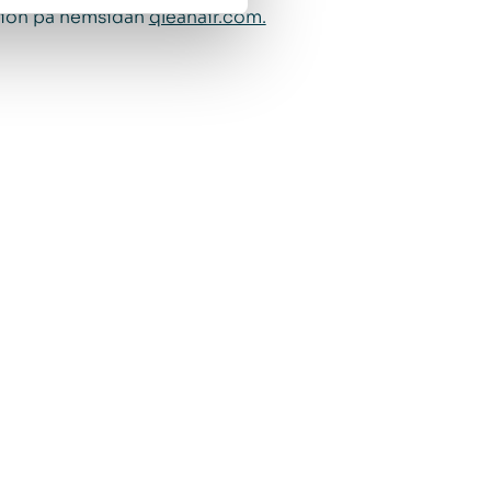
tion på hemsidan
qleanair.com.