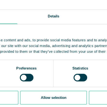
s nu i hela Europa.
r FS 60, besök QleanAirs hemsida.
Details
kontakta:
e content and ads, to provide social media features and to analy
com
 our site with our social media, advertising and analytics partn
 provided to them or that they’ve collected from your use of their
Preferences
Statistics
ör av premiumlösningar inom marknaden för luftrening a
ng av modulbaserade lösningar med ett fullserviceerbjud
Allow selection
m fångar, filtrerar och recirkulerar inomhusluft. Verks
 sitt huvudkontor i Solna i Sverige och aktien handlas 