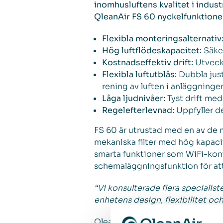
inomhusluftens kvalitet i indus
QleanAir FS 60 nyckelfunktione
Flexibla monteringsalternativ
Hög luftflödeskapacitet:
Säker
Kostnadseffektiv drift:
Utveckl
Flexibla luftutblås:
Dubbla just
rening av luften i anläggninge
Låga ljudnivåer:
Tyst drift med
Regelefterlevnad:
Uppfyller de
FS 60 är utrustad med en av de 
mekaniska filter med hög kapaci
smarta funktioner som WiFi-kontr
schemaläggningsfunktion för att
“Vi konsulterade flera specialist
enhetens design, flexibilitet och 
QleanAir utvecklar flexibla luft