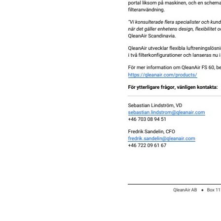
QleanAir lanserar innovativ lu