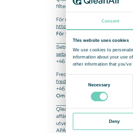
filterkonfigurationer och lansera
För mer information om QleanAi
Consent
https://qleanair.com/products/
För ytterligare frågor, vänligen 
This website uses cookies
Sebastian Lindström, VD
We use cookies to personalis
sebastian.lindstrom@qleanair.
information about your use of
+46 703 08 94 51
other information that you’ve
Fredrik Sandelin, CFO
Consent
fredrik.sandelin@qleanair.com
Necessary
Selection
+46 722 09 61 67
Om QleanAir
QleanAir är en nischad leverant
affärsmodell baseras på uthyrni
Deny
utvecklade på filterteknologi so
APAC och Americas. QleanAir har