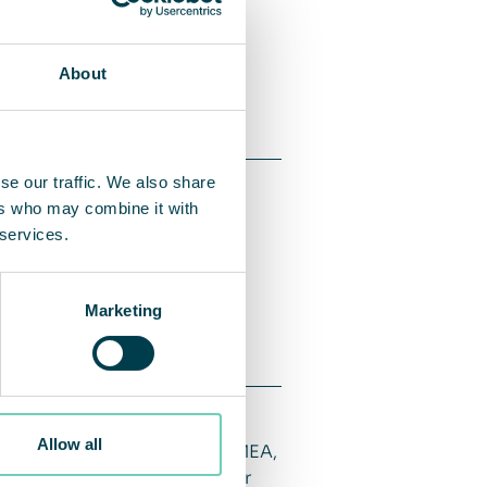
About
se our traffic. We also share
ers who may combine it with
 services.
Marketing
v inomhusmiljöer. Bolagets
ande. QleanAirs lösningar är
Allow all
amhetens huvudmarknader är EMEA,
på Nasdaq First North Premier