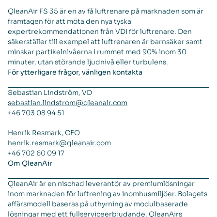
QleanAir FS 35 är en av få luftrenare på marknaden som är
framtagen för att möta den nya tyska
expertrekommendationen från VDI för luftrenare. Den
säkerställer till exempel att luftrenaren är barnsäker samt
minskar partikelnivåerna i rummet med 90% inom 30
minuter, utan störande ljudnivå eller turbulens.
För ytterligare frågor, vänligen kontakta
Sebastian Lindström, VD
sebastian.lindstrom@qleanair.com
+46 703 08 94 51
Henrik Resmark, CFO
henrik.resmark@qleanair.com
+46 702 60 09 17
Om QleanAir
QleanAir är en nischad leverantör av premiumlösningar
inom marknaden för luftrening av inomhusmiljöer. Bolagets
affärsmodell baseras på uthyrning av modulbaserade
lösningar med ett fullserviceerbjudande. QleanAirs