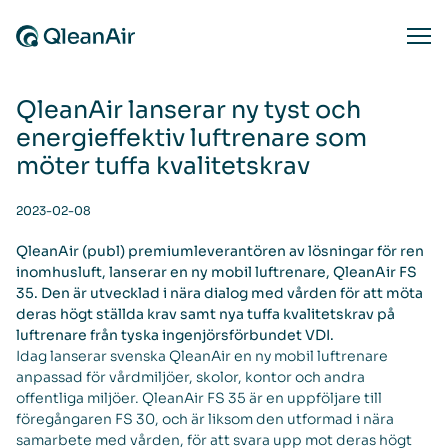
Skip to content
Ope
QleanAir lanserar ny tyst och
energieffektiv luftrenare som
möter tuffa kvalitetskrav
2023-02-08
QleanAir (publ) premiumleverantören av lösningar för ren
inomhusluft, lanserar en ny mobil luftrenare, QleanAir FS
35. Den är utvecklad i nära dialog med vården för att möta
deras högt ställda krav samt nya tuffa kvalitetskrav på
luftrenare från tyska ingenjörsförbundet VDI.
Idag lanserar svenska QleanAir en ny mobil luftrenare
anpassad för vårdmiljöer, skolor, kontor och andra
offentliga miljöer. QleanAir FS 35 är en uppföljare till
föregångaren FS 30, och är liksom den utformad i nära
samarbete med vården, för att svara upp mot deras högt