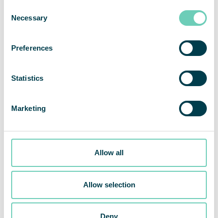
Consent
Necessary
Selection
Preferences
Statistics
Marketing
Allow all
QleanAir lanserar ny tyst och energieffektiv luftrenare som
Allow selection
möter tuffa kvalitetskrav
Deny