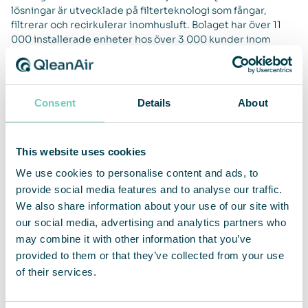
lösningar är utvecklade på filterteknologi som fångar,
filtrerar och recirkulerar inomhusluft. Bolaget har över 11
000 installerade enheter hos över 3 000 kunder inom
marknaderna för EMEA, APAC och Americas. För helåret
2021 hade QleanAir en nettoomsättning om 450 Mkr och
justerad rörelsemarginal uppgick till 18,5 procent. QleanAir
har sitt huvudkontor i Solna i Sverige och aktien handlas på
Consent
Details
About
Nasdaq First North Premier Growth Market med kortnamn
QAIR. FNCA Sweden är Certified Adviser 08-528 00 399.
Se mer information på hemsidan
qleanair.com.
This website uses cookies
We use cookies to personalise content and ads, to
provide social media features and to analyse our traffic.
We also share information about your use of our site with
our social media, advertising and analytics partners who
may combine it with other information that you’ve
provided to them or that they’ve collected from your use
of their services.