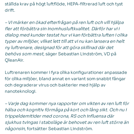
ställda krav på högt luftflöde, HEPA-filtrerad luft och tyst
drift.
– Vi märker en ökad efterfrågan på ren luft och vill hjälpa
fler att förbättra sin inomhusluftkvalitet. Därför har vi i
dialog med kunder testat hur vi kan förbättra luften i olika
typer av miljöer, vilket lett till att vi nu kan lansera en helt
ny luftrenare, designad för att göra skillnad där det
behövs som mest,
säger Sebastian Lindström, VD på
QleanAir.
Luftrenaren kommer i fyra olika konfigurationer anpassade
för olika miljöer, bland annat en variant som snabbt fångar
och degraderar virus och bakterier med hjälp av
nanoteknologi.
– Varje dag kommer nya rapporter om vikten av ren luft för
hälsa och kognitiv förmåga på kort och lång sikt. Och nu i
trippeldemitider med corona, RS och influensa där
sjukhus tvingas i stabsläge är behovet av ren luft större än
någonsin,
fortsätter Sebastian Lindström.